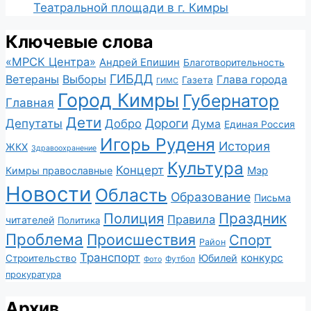
Театральной площади в г. Кимры
Ключевые слова
«МРСК Центра»
Андрей Епишин
Благотворительность
ГИБДД
Ветераны
Выборы
Глава города
Газета
ГИМС
Город Кимры
Губернатор
Главная
Дети
Депутаты
Дороги
Добро
Дума
Единая Россия
Игорь Руденя
История
ЖКХ
Здравоохранение
Культура
Концерт
Мэр
Кимры православные
Новости
Область
Образование
Письма
Полиция
Праздник
Правила
читателей
Политика
Проблема
Происшествия
Спорт
Район
Транспорт
конкурс
Юбилей
Строительство
Футбол
Фото
прокуратура
Архив