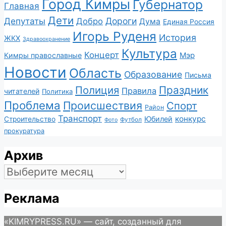
Город Кимры
Губернатор
Главная
Дети
Депутаты
Дороги
Добро
Дума
Единая Россия
Игорь Руденя
История
ЖКХ
Здравоохранение
Культура
Концерт
Мэр
Кимры православные
Новости
Область
Образование
Письма
Полиция
Праздник
Правила
читателей
Политика
Проблема
Происшествия
Спорт
Район
Транспорт
конкурс
Юбилей
Строительство
Футбол
Фото
прокуратура
Архив
Архив
Реклама
«KIMRYPRESS.RU» — сайт, созданный для