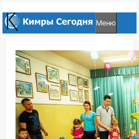
Перейти
к
Меню
содержимому