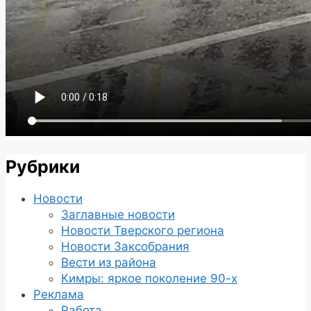
Рубрики
Новости
Заглавные новости
Новости Тверского региона
Новости Заксобрания
Вести из района
Кимры: яркое поколение 90-х
Реклама
Работа