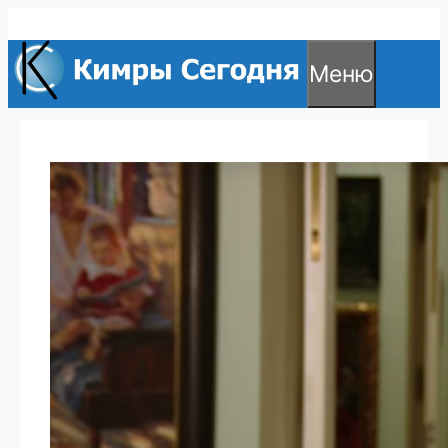
Перейти
к
Меню
содержимому