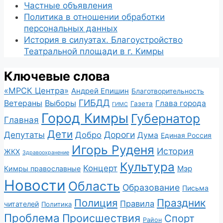
Частные объявления
Политика в отношении обработки
персональных данных
История в силуэтах. Благоустройство
Театральной площади в г. Кимры
Ключевые слова
«МРСК Центра»
Андрей Епишин
Благотворительность
ГИБДД
Ветераны
Выборы
Глава города
Газета
ГИМС
Город Кимры
Губернатор
Главная
Дети
Депутаты
Дороги
Добро
Дума
Единая Россия
Игорь Руденя
История
ЖКХ
Здравоохранение
Культура
Концерт
Мэр
Кимры православные
Новости
Область
Образование
Письма
Полиция
Праздник
Правила
читателей
Политика
Проблема
Происшествия
Спорт
Район