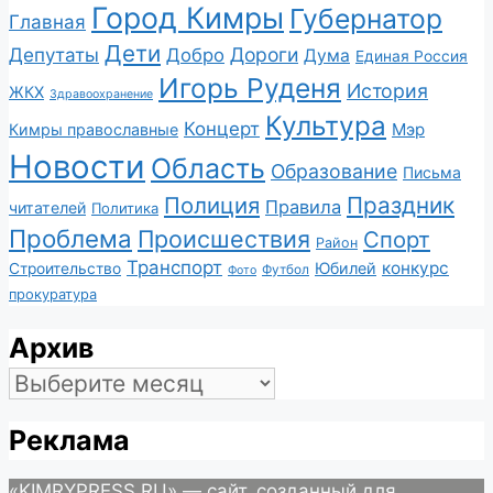
Город Кимры
Губернатор
Главная
Дети
Депутаты
Дороги
Добро
Дума
Единая Россия
Игорь Руденя
История
ЖКХ
Здравоохранение
Культура
Концерт
Мэр
Кимры православные
Новости
Область
Образование
Письма
Полиция
Праздник
Правила
читателей
Политика
Проблема
Происшествия
Спорт
Район
Транспорт
конкурс
Юбилей
Строительство
Футбол
Фото
прокуратура
Архив
Архив
Реклама
«KIMRYPRESS.RU» — сайт, созданный для