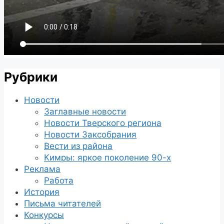
Рубрики
Новости
Заглавные новости
Новости Тверского региона
Новости Заксобрания
Вести из района
Кимры: яркое поколение 90-х
Реклама
Работа
История
Письма читателей
Конкурсы