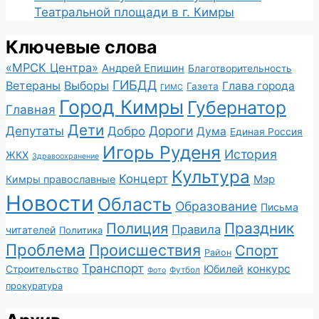
Театральной площади в г. Кимры
Ключевые слова
«МРСК Центра»
Андрей Епишин
Благотворительность
ГИБДД
Ветераны
Выборы
Глава города
Газета
ГИМС
Город Кимры
Губернатор
Главная
Дети
Депутаты
Дороги
Добро
Дума
Единая Россия
Игорь Руденя
История
ЖКХ
Здравоохранение
Культура
Концерт
Мэр
Кимры православные
Новости
Область
Образование
Письма
Полиция
Праздник
Правила
читателей
Политика
Проблема
Происшествия
Спорт
Район
Транспорт
конкурс
Юбилей
Строительство
Футбол
Фото
прокуратура