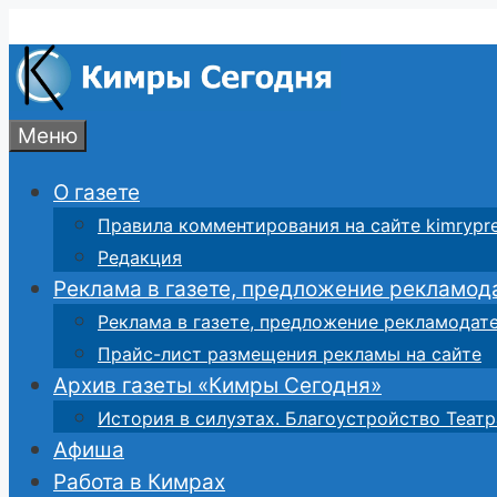
Перейти
к
содержимому
Меню
О газете
Правила комментирования на сайте kimrypre
Редакция
Реклама в газете, предложение рекламод
Реклама в газете, предложение рекламодат
Прайс-лист размещения рекламы на сайте
Архив газеты «Кимры Сегодня»
История в силуэтах. Благоустройство Театр
Афиша
Работа в Кимрах