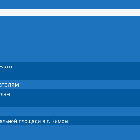
ss.ru
ателям
елям
альной площади в г. Кимры