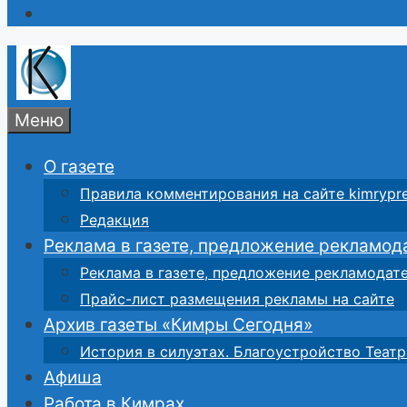
Меню
О газете
Правила комментирования на сайте kimrypre
Редакция
Реклама в газете, предложение рекламод
Реклама в газете, предложение рекламодат
Прайс-лист размещения рекламы на сайте
Архив газеты «Кимры Сегодня»
История в силуэтах. Благоустройство Театр
Афиша
Работа в Кимрах