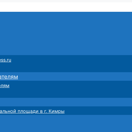
ss.ru
ателям
елям
альной площади в г. Кимры