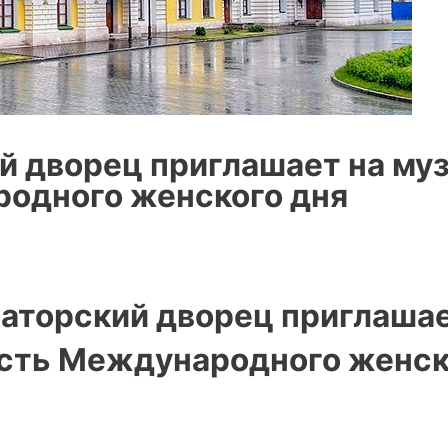
й дворец приглашает на му
родного женского дня
раторский дворец приглашае
сть Международного женско