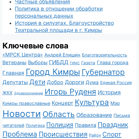
Частные объявления
Политика в отношении обработки
персональных данных
История в силуэтах. Благоустройство
Театральной площади в г. Кимры
Ключевые слова
«МРСК Центра»
Андрей Епишин
Благотворительность
ГИБДД
Ветераны
Выборы
Глава города
Газета
ГИМС
Город Кимры
Губернатор
Главная
Дети
Депутаты
Дороги
Добро
Дума
Единая Россия
Игорь Руденя
История
ЖКХ
Здравоохранение
Культура
Концерт
Мэр
Кимры православные
Новости
Область
Образование
Письма
Полиция
Праздник
Правила
читателей
Политика
Проблема
Происшествия
Спорт
Район