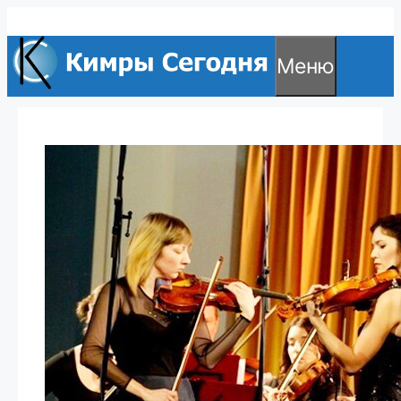
Перейти
к
Меню
содержимому