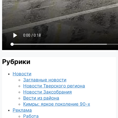
Рубрики
Новости
Заглавные новости
Новости Тверского региона
Новости Заксобрания
Вести из района
Кимры: яркое поколение 90-х
Реклама
Работа