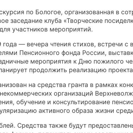
скурсия по Бологое, организованная в со
вое заседание клуба «Творческие посидел
для участников мероприятий.
 года — вечера чтения стихов, встречи с
елями Пенсионного фонда России, выставк
здничные мероприятия к Дню пожилого че
ланирует продолжить реализацию проекта
низован на средства гранта в рамках конк
5 некоммерческих организаций Верхневолж
ения, обучение и консультирование пенси
уляризацию активного образа жизни сред
ублей. Средства также будут предоставле