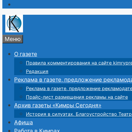
Меню
О газете
Правила комментирования на сайте kimrypre
Редакция
Реклама в газете, предложение рекламод
Реклама в газете, предложение рекламодат
Прайс-лист размещения рекламы на сайте
Архив газеты «Кимры Сегодня»
История в силуэтах. Благоустройство Театр
Афиша
Работа в Кимрах