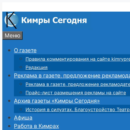
Перейти
к
содержимому
Меню
О газете
Правила комментирования на сайте kimrypre
Редакция
Реклама в газете, предложение рекламод
Реклама в газете, предложение рекламодат
Прайс-лист размещения рекламы на сайте
Архив газеты «Кимры Сегодня»
История в силуэтах. Благоустройство Театр
Афиша
Работа в Кимрах