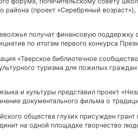
ого форума, попечительскому совету школ
о района (проект «Серебряный возраст»), 
хневолжья получат финансовую поддержку 
циатив по итогам первого конкурса Прези
ация «Тверское библиотечное сообщество»
ультурного туризма для пожилых граждан
 языка и культуры представил проект «Нез
анение документального фильма о традиц
ского общества глухих присужден грант 
единит на одной площадке творчество лю