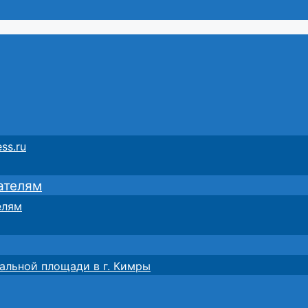
ss.ru
ателям
елям
альной площади в г. Кимры