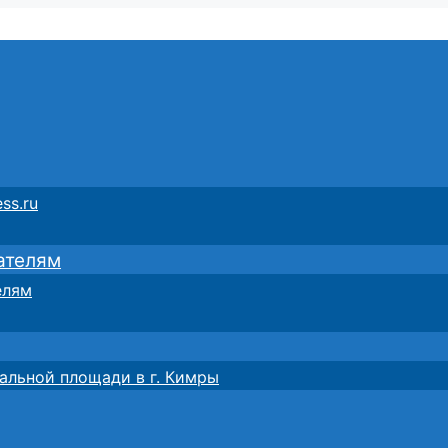
ss.ru
ателям
елям
альной площади в г. Кимры