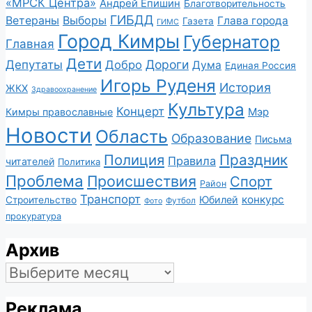
«МРСК Центра»
Андрей Епишин
Благотворительность
ГИБДД
Ветераны
Выборы
Глава города
Газета
ГИМС
Город Кимры
Губернатор
Главная
Дети
Депутаты
Дороги
Добро
Дума
Единая Россия
Игорь Руденя
История
ЖКХ
Здравоохранение
Культура
Концерт
Мэр
Кимры православные
Новости
Область
Образование
Письма
Полиция
Праздник
Правила
читателей
Политика
Проблема
Происшествия
Спорт
Район
Транспорт
конкурс
Юбилей
Строительство
Футбол
Фото
прокуратура
Архив
Архив
Реклама