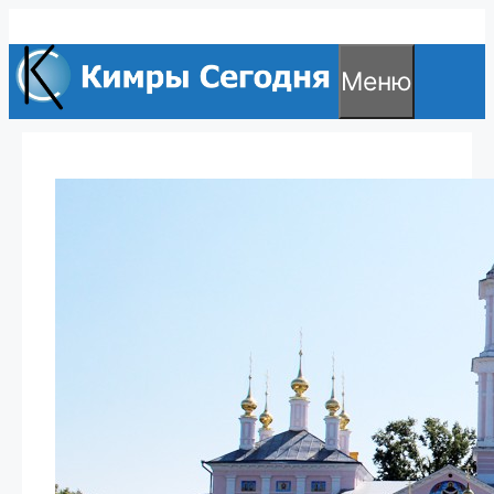
Перейти
к
Меню
содержимому