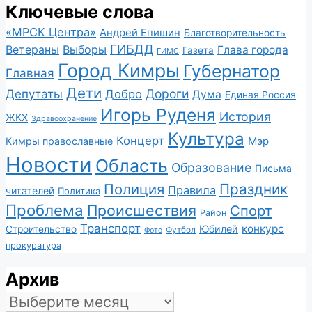
Ключевые слова
«МРСК Центра»
Андрей Епишин
Благотворительность
ГИБДД
Ветераны
Выборы
Глава города
Газета
ГИМС
Город Кимры
Губернатор
Главная
Дети
Депутаты
Дороги
Добро
Дума
Единая Россия
Игорь Руденя
История
ЖКХ
Здравоохранение
Культура
Концерт
Мэр
Кимры православные
Новости
Область
Образование
Письма
Полиция
Праздник
Правила
читателей
Политика
Проблема
Происшествия
Спорт
Район
Транспорт
конкурс
Юбилей
Строительство
Футбол
Фото
прокуратура
Архив
Архив