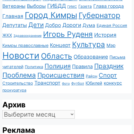
ГИБДД
Ветераны
Выборы
Глава города
Газета
ГИМС
Город Кимры
Губернатор
Главная
Дети
Депутаты
Дороги
Добро
Дума
Единая Россия
Игорь Руденя
История
ЖКХ
Здравоохранение
Культура
Концерт
Мэр
Кимры православные
Новости
Область
Образование
Письма
Полиция
Праздник
Правила
читателей
Политика
Проблема
Происшествия
Спорт
Район
Транспорт
конкурс
Юбилей
Строительство
Футбол
Фото
прокуратура
Архив
Архив
Реклама