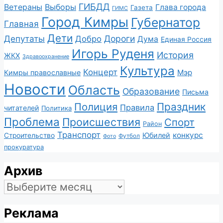
ГИБДД
Ветераны
Выборы
Глава города
Газета
ГИМС
Город Кимры
Губернатор
Главная
Дети
Депутаты
Дороги
Добро
Дума
Единая Россия
Игорь Руденя
История
ЖКХ
Здравоохранение
Культура
Концерт
Мэр
Кимры православные
Новости
Область
Образование
Письма
Полиция
Праздник
Правила
читателей
Политика
Проблема
Происшествия
Спорт
Район
Транспорт
конкурс
Юбилей
Строительство
Футбол
Фото
прокуратура
Архив
Архив
Реклама