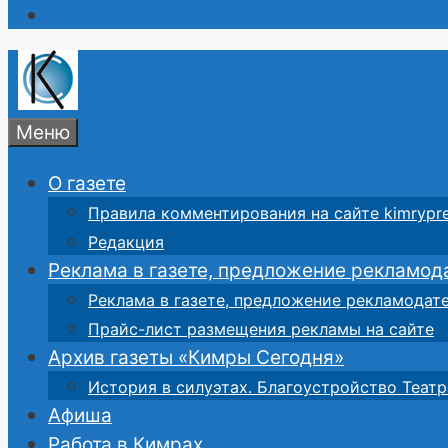
Меню
О газете
Правила комментирования на сайте kimrypre
Редакция
Реклама в газете, предложение рекламод
Реклама в газете, предложение рекламодат
Прайс-лист размещения рекламы на сайте
Архив газеты «Кимры Сегодня»
История в силуэтах. Благоустройство Театр
Афиша
Работа в Кимрах