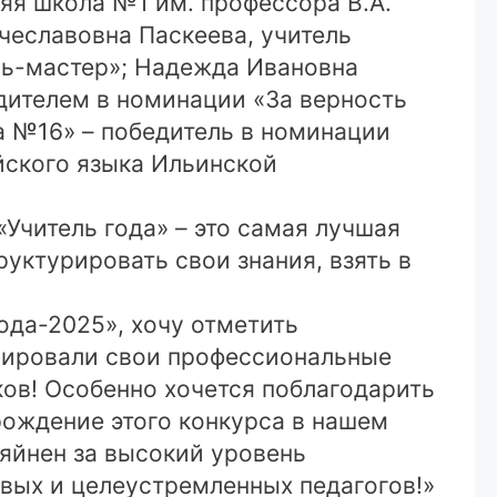
яя школа №1 им. профессора В.А.
чеславовна Паскеева, учитель
ль-мастер»; Надежда Ивановна
дителем в номинации «За верность
а №16» – победитель в номинации
йского языка Ильинской
«Учитель года» – это самая лучшая
уктурировать свои знания, взять в
ода-2025», хочу отметить
рировали свои профессиональные
ков! Особенно хочется поблагодарить
рождение этого конкурса в нашем
ияйнен за высокий уровень
ивых и целеустремленных педагогов!»