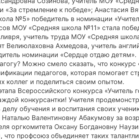
ксандровна Созинова, учитель МОУ «Средн
и «За стремление к победе»; Анастасия Вя
кола №5» победитель в номинации «Учите
ссов МОУ «Средняя школа №11» стала побе
ливря, учитель труда МОУ «Средняя школ
ят Велиюлаховна Ахмедова, учитель англи
дитель номинации «Сердце отдаю детям».
агогу? Можно смело сказать, что конкурс 
фикации педагогов, которая помогает стр
их коллег и поделиться своим опытом.
этапа Всероссийского конкурса «Учитель г
аждой конкурсантки! Учителя продемонст
 делу обучения и воспитания своих учени
 Наталью Валентиновну Абакумову за воз
теля оргкомитета Оксану Богдановну Науз
, что профсоюз объединяет таких талантл