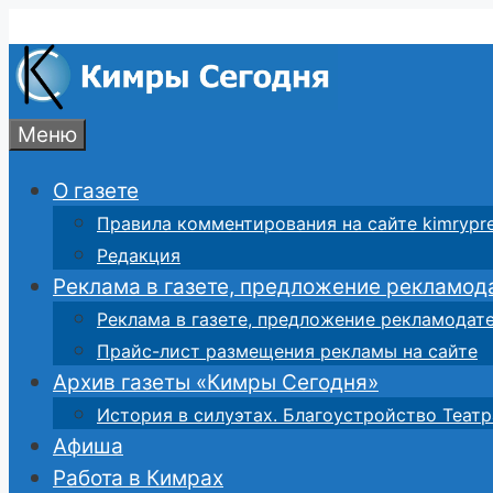
Перейти
к
содержимому
Меню
О газете
Правила комментирования на сайте kimrypre
Редакция
Реклама в газете, предложение рекламод
Реклама в газете, предложение рекламодат
Прайс-лист размещения рекламы на сайте
Архив газеты «Кимры Сегодня»
История в силуэтах. Благоустройство Театр
Афиша
Работа в Кимрах