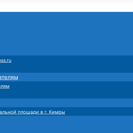
ss.ru
ателям
елям
альной площади в г. Кимры