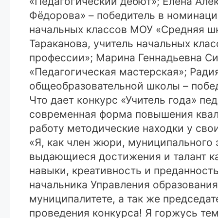
«Педагогический дебют»; Елена Але
Фёдорова» – победитель в номинаци
начальных классов МОУ «Средняя ш
Тараканова, учитель начальных кла
профессии»; Марина Геннадьевна Си
«Педагогическая мастерская»; Ради
общеобразовательной школы – побе
Что дает конкурс «Учитель года» пед
современная форма повышения квали
работу методические находки у сво
«Я, как член жюри, муниципального 
выдающиеся достижения и талант к
навыки, креативность и преданность
начальника Управления образования
муниципалитете, а так же председа
проведения конкурса! Я горжусь тем