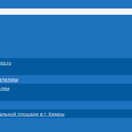
ss.ru
ателям
елям
альной площади в г. Кимры