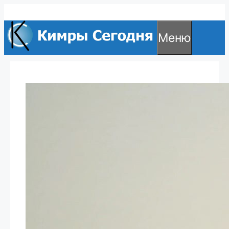
Перейти
к
Меню
содержимому