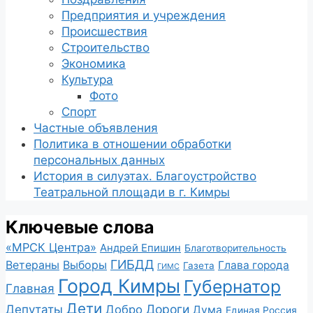
Предприятия и учреждения
Происшествия
Строительство
Экономика
Культура
Фото
Спорт
Частные объявления
Политика в отношении обработки
персональных данных
История в силуэтах. Благоустройство
Театральной площади в г. Кимры
Ключевые слова
«МРСК Центра»
Андрей Епишин
Благотворительность
ГИБДД
Ветераны
Выборы
Глава города
Газета
ГИМС
Город Кимры
Губернатор
Главная
Дети
Депутаты
Дороги
Добро
Дума
Единая Россия