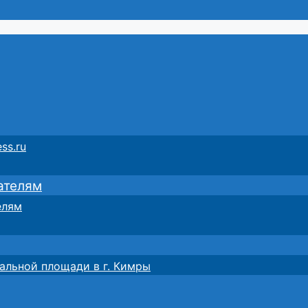
ss.ru
ателям
елям
альной площади в г. Кимры