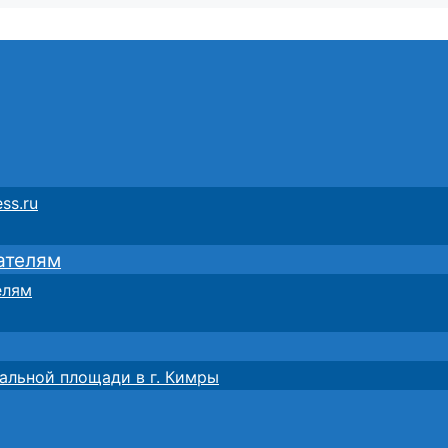
ss.ru
ателям
елям
альной площади в г. Кимры