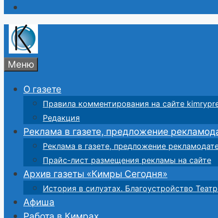
Меню
О газете
Правила комментирования на сайте kimrypre
Редакция
Реклама в газете, предложение рекламод
Реклама в газете, предложение рекламодат
Прайс-лист размещения рекламы на сайте
Архив газеты «Кимры Сегодня»
История в силуэтах. Благоустройство Театр
Афиша
Работа в Кимрах