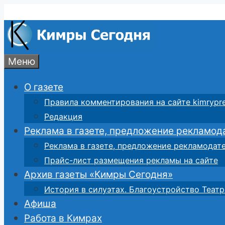
Перейти
к
содержимому
Меню
О газете
Правила комментирования на сайте kimrypre
Редакция
Реклама в газете, предложение рекламод
Реклама в газете, предложение рекламодат
Прайс-лист размещения рекламы на сайте
Архив газеты «Кимры Сегодня»
История в силуэтах. Благоустройство Театр
Афиша
Работа в Кимрах