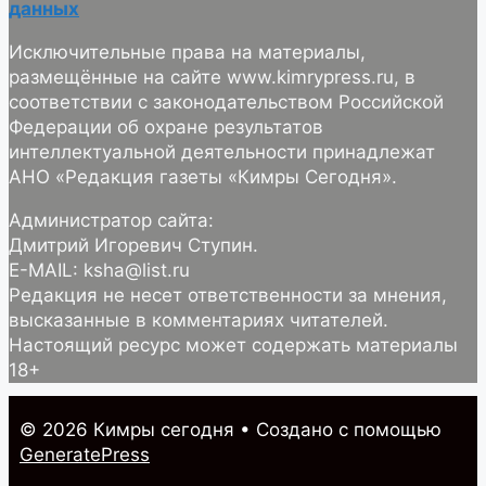
данных
Исключительные права на материалы,
размещённые на сайте www.kimrypress.ru, в
соответствии с законодательством Российской
Федерации об охране результатов
интеллектуальной деятельности принадлежат
АНО «Редакция газеты «Кимры Сегодня».
Администратор сайта:
Дмитрий Игоревич Ступин.
E-MAIL: ksha@list.ru
Редакция не несет ответственности за мнения,
высказанные в комментариях читателей.
Настоящий ресурс может содержать материалы
18+
© 2026 Кимры cегодня
• Создано с помощью
GeneratePress