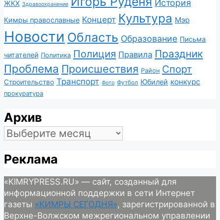
Игорь Руденя
История
ЖКХ
Здравоохранение
Культура
Концерт
Мэр
Кимры православные
Новости
Область
Образование
Письма
Полиция
Праздник
Правила
читателей
Политика
Проблема
Происшествия
Спорт
Район
Транспорт
конкурс
Юбилей
Строительство
Футбол
Фото
прокуратура
Архив
Архив
Реклама
«KIMRYPRESS.RU» — сайт, созданный для
информационной поддержки в сети Интернет
газеты
«КИМРЫ СЕГОДНЯ»
, зарегистрированной в
Верхне-Волжском межрегиональном управлении