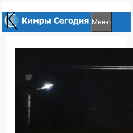
Перейти
к
Меню
содержимому