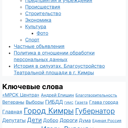
Предприятия и учреждения
Происшествия
Строительство
Экономика
Культура
Фото
Спорт
Частные объявления
Политика в отношении обработки
персональных данных
История в силуэтах. Благоустройство
Театральной площади в г. Кимры
Ключевые слова
«МРСК Центра»
Андрей Епишин
Благотворительность
ГИБДД
Ветераны
Выборы
Глава города
Газета
ГИМС
Город Кимры
Губернатор
Главная
Дети
Депутаты
Дороги
Добро
Дума
Единая Россия