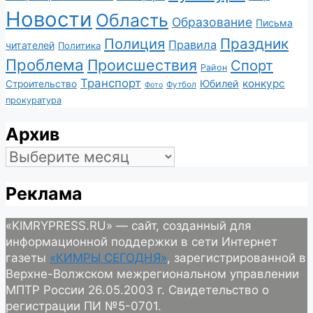
Новости
Область
Образование
Письма
Полиция
Праздник
Правила
читателей
Политика
Проблема
Происшествия
Спорт
Район
Транспорт
конкурс
Юбилей
Строительство
Футбол
Фото
прокуратура
Архив
Архив
Реклама
«KIMRYPRESS.RU» — сайт, созданный для
информационной поддержки в сети Интернет
газеты
«КИМРЫ СЕГОДНЯ»
, зарегистрированной в
Верхне-Волжском межрегиональном управлении
МПТР России 26.05.2003 г. Свидетельство о
регистрации ПИ №5-0701.