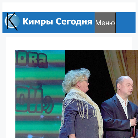
Перейти
к
Меню
содержимому