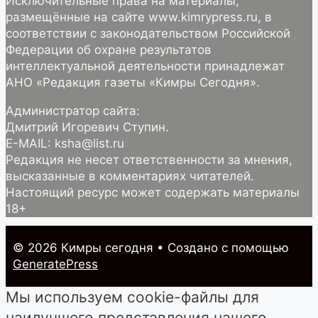
Исключительные права на материалы,
размещённые на сайте www.kimrypress.ru, в
соответствии с законодательством Российской
Федерации об охране результатов
интеллектуальной деятельности принадлежат
АНО «Редакция газеты «Кимры Сегодня».
Администратор сайта:
Дмитрий Игоревич Ступин.
E-MAIL: ksha@list.ru
Редакция не несет ответственности за мнения,
высказанные в комментариях читателей.
Настоящий ресурс может содержать материалы
18+
© 2026 Кимры cегодня
• Создано с помощью
GeneratePress
Мы используем cookie-файлы для
наилучшего представления нашего