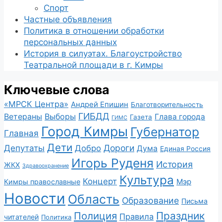
Спорт
Частные объявления
Политика в отношении обработки
персональных данных
История в силуэтах. Благоустройство
Театральной площади в г. Кимры
Ключевые слова
«МРСК Центра»
Андрей Епишин
Благотворительность
ГИБДД
Ветераны
Выборы
Глава города
Газета
ГИМС
Город Кимры
Губернатор
Главная
Дети
Депутаты
Дороги
Добро
Дума
Единая Россия
Игорь Руденя
История
ЖКХ
Здравоохранение
Культура
Концерт
Мэр
Кимры православные
Новости
Область
Образование
Письма
Полиция
Праздник
Правила
читателей
Политика