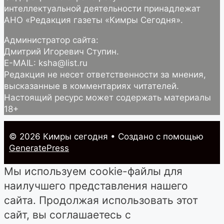
интеллектуальной деятельности принадлежат
АНО «Редакция газеты «Кимры Сегодня».
Администратор сайта:
Дмитрий Игоревич Ступин.
E-MAIL: ksha@list.ru
Редакция не несет ответственности за мнения,
высказанные в комментариях читателей.
Настоящий ресурс может содержать материалы
18+
© 2026 Кимры cегодня
• Создано с помощью
GeneratePress
Мы используем cookie-файлы для
наилучшего представления нашего
сайта. Продолжая использовать этот
сайт, вы соглашаетесь с