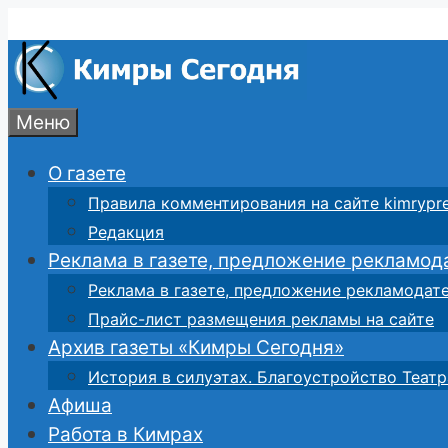
Перейти
к
содержимому
Меню
О газете
Правила комментирования на сайте kimrypre
Редакция
Реклама в газете, предложение рекламод
Реклама в газете, предложение рекламодат
Прайс-лист размещения рекламы на сайте
Архив газеты «Кимры Сегодня»
История в силуэтах. Благоустройство Театр
Афиша
Работа в Кимрах