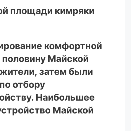
кой площади кимряки
мирование комфортной
 половину Майской
жители, затем были
по отбору
ойству. Наибольшее
устройство Майской