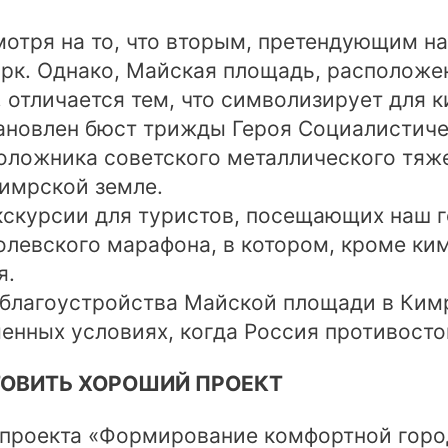
мотря на то, что вторым, претендующим на
к. Однако, Майская площадь, расположен
отличается тем, что символизирует для к
ановлен бюст трижды Героя Социалистичес
оложника советского металлического тяж
кимрской земле.
кскурсии для туристов, посещающих наш 
олевского марафона, в котором, кроме ки
я.
благоустройства Майской площади в Кимр
еменных условиях, когда Россия противост
ТОВИТЬ ХОРОШИЙ ПРОЕКТ
 проекта «Формирование комфортной горо