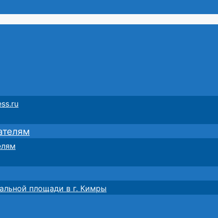
ss.ru
ателям
елям
альной площади в г. Кимры