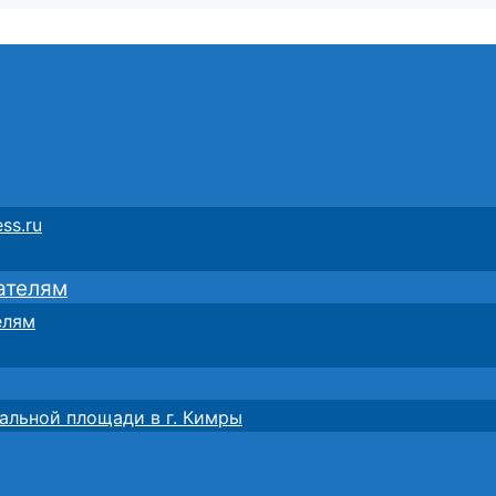
ss.ru
ателям
елям
альной площади в г. Кимры