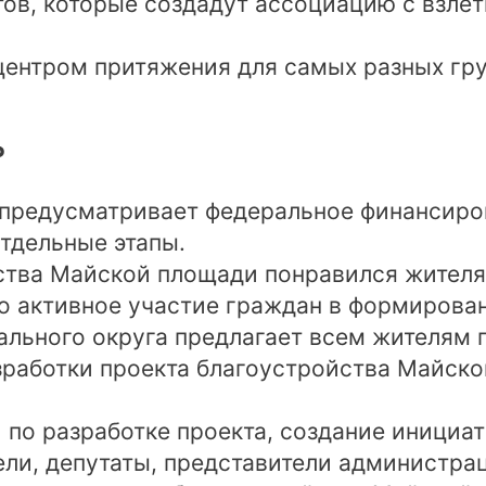
тов, которые создадут ассоциацию с взле
центром притяжения для самых разных гр
Р
предусматривает федеральное финансиро
отдельные этапы.
йства Майской площади понравился жител
о активное участие граждан в формирован
ьного округа предлагает всем жителям п
зработки проекта благоустройства Майско
по разработке проекта, создание инициат
ели, депутаты, представители администра