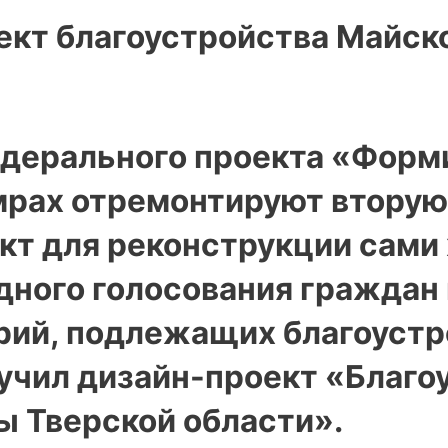
оект благоустройства Майс
федерального проекта «Фор
мрах отремонтируют вторую
кт для реконструкции сами 
дного голосования граждан 
ий, подлежащих благоустр
лучил дизайн-проект «Благо
ы Тверской области».