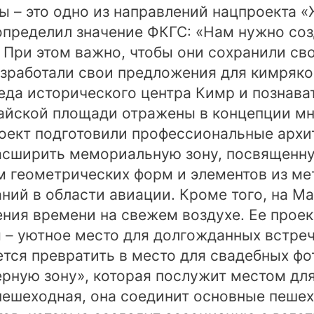
 – это одно из направлений нацпроекта «
пределил значение ФКГС: «Нам нужно соз
 При этом важно, чтобы они сохранили св
зработали свои предложения для кимряко
еда исторического центра Кимр и познава
айской площади отражены в концепции мн
оект подготовили профессиональные архи
асширить мемориальную зону, посвященную
м геометрических форм и элементов из м
аний в области авиации. Кроме того, на М
ения времени на свежем воздухе. Ее проек
 – уютное место для долгожданных встреч
тся превратить в место для свадебных фо
рную зону», которая послужит местом для
 пешеходная, она соединит основные пеше