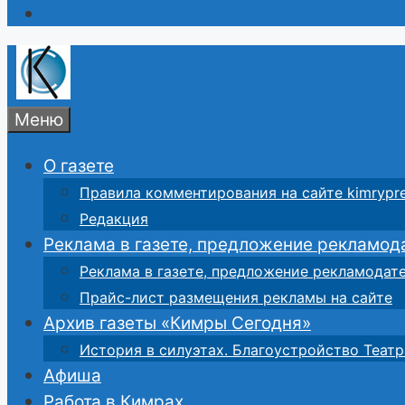
Меню
О газете
Правила комментирования на сайте kimrypre
Редакция
Реклама в газете, предложение рекламод
Реклама в газете, предложение рекламодат
Прайс-лист размещения рекламы на сайте
Архив газеты «Кимры Сегодня»
История в силуэтах. Благоустройство Театр
Афиша
Работа в Кимрах