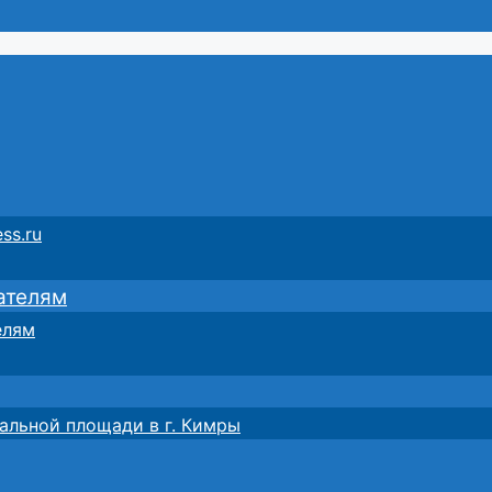
ss.ru
ателям
елям
альной площади в г. Кимры