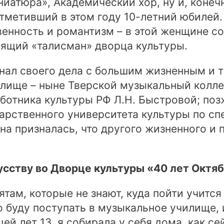
иатюра», Академический хор, ну и, коне
тметивший в этом году 10-летний юбилей.
венность и романтизм – в этой женщине 
оящий «талисман» дворца культуры.
ал своего дела с большим жизненным и т
лище – ныне Тверской музыкальный колле
отника культуры PФ Л.Н. Быстровой; поз
арственного университета культуры по сп
на призналась, что другого жизненного и
усству во Дворце культуры «40 лет Октя
там, которые не знают, куда пойти учится
то буду поступать в музыкальное училище,
ей лет 13, я собирала у себя дома, как 