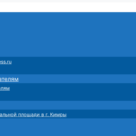
ss.ru
ателям
елям
альной площади в г. Кимры