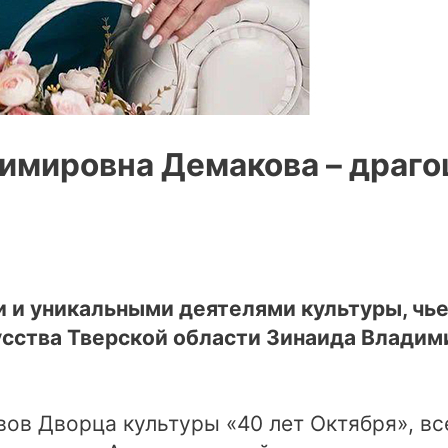
имировна Демакова – драг
 и уникальными деятелями культуры, чье 
усства Тверской области Зинаида Влади
ов Дворца культуры «40 лет Октября», вс