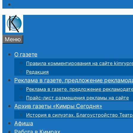
Меню
О газете
Правила комментирования на сайте kimrypre
Редакция
Реклама в газете, предложение рекламод
Реклама в газете, предложение рекламодат
Прайс-лист размещения рекламы на сайте
Архив газеты «Кимры Сегодня»
История в силуэтах. Благоустройство Театр
Афиша
Работа в Кимрах