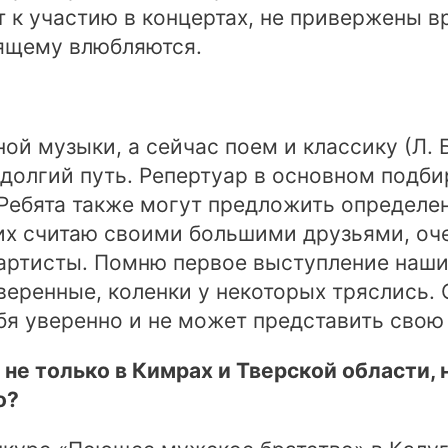
 к участию в концертах, не привержены в
оящему влюбляются.
й музыки, а сейчас поем и классику (Л. Б
 долгий путь. Репертуар в основном подб
Ребята также могут предложить определе
 их считаю своими большими друзьями, оч
артисты. Помню первое выступление наших
веренные, коленки у некоторых тряслись.
бя уверенно и не может представить свою
е только в Кимрах и Тверской области, н
о?