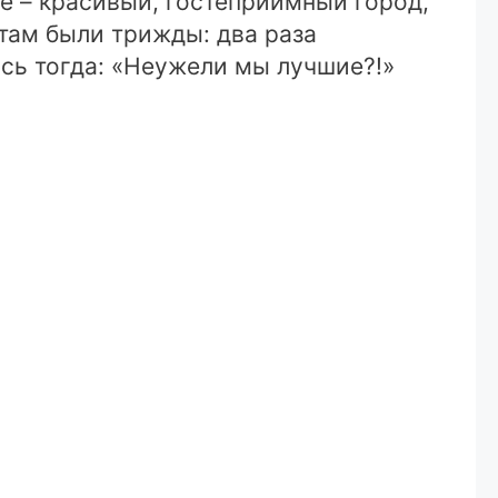
е – красивый, гостеприимный город,
там были трижды: два раза
ись тогда: «Неужели мы лучшие?!»