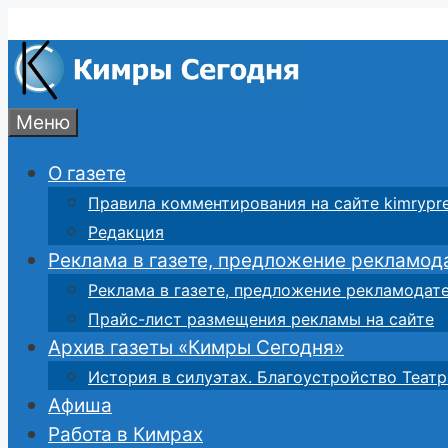
Перейти
к
содержимому
Меню
О газете
Правила комментирования на сайте kimrypre
Редакция
Реклама в газете, предложение рекламод
Реклама в газете, предложение рекламодат
Прайс-лист размещения рекламы на сайте
Архив газеты «Кимры Сегодня»
История в силуэтах. Благоустройство Театр
Афиша
Работа в Кимрах