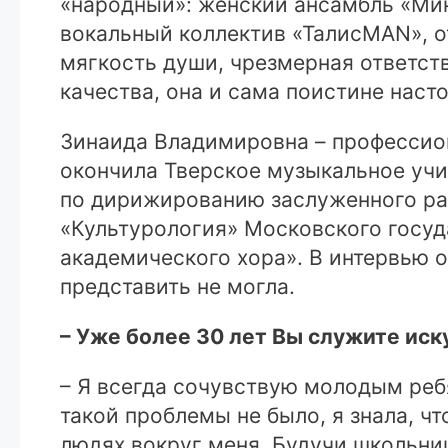
«народный»: женский ансамбль «Мин
вокальный коллектив «ТалисMAN», о
мягкость души, чрезмерная ответст
качества, она и сама поистине наст
Зинаида Владимировна – профессион
окончила Тверское музыкальное учи
по дирижированию заслуженного раб
«Культурология» Московского госуд
академического хора». В интервью о
представить не могла.
– Уже более 30 лет Вы служите иск
– Я всегда сочувствую молодым ребя
такой проблемы не было, я знала, ч
людях вокруг меня. Будучи школьниц