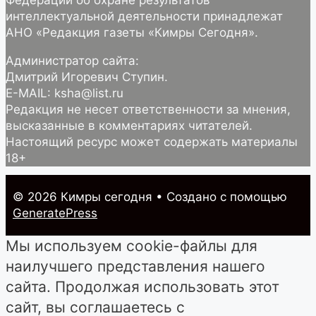
интеллектуальной деятельности принадлежат
АНО «Редакция газеты «Кимры Сегодня».
Администратор сайта:
Дмитрий Игоревич Ступин.
E-MAIL: ksha@list.ru
Редакция не несет ответственности за мнения,
высказанные в комментариях читателей.
Настоящий ресурс может содержать материалы
18+
© 2026 Кимры cегодня
• Создано с помощью
GeneratePress
Мы используем cookie-файлы для
наилучшего представления нашего
сайта. Продолжая использовать этот
сайт, вы соглашаетесь с