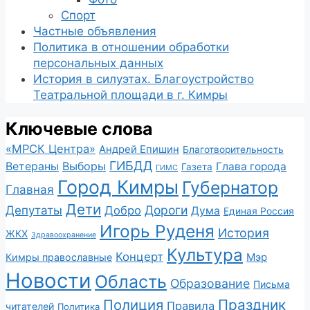
Спорт
Частные объявления
Политика в отношении обработки
персональных данных
История в силуэтах. Благоустройство
Театральной площади в г. Кимры
Ключевые слова
«МРСК Центра»
Андрей Епишин
Благотворительность
ГИБДД
Ветераны
Выборы
Глава города
Газета
ГИМС
Город Кимры
Губернатор
Главная
Дети
Депутаты
Дороги
Добро
Дума
Единая Россия
Игорь Руденя
История
ЖКХ
Здравоохранение
Культура
Концерт
Мэр
Кимры православные
Новости
Область
Образование
Письма
Полиция
Праздник
Правила
читателей
Политика