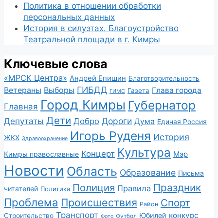
Политика в отношении обработки
персональных данных
История в силуэтах. Благоустройство
Театральной площади в г. Кимры
Ключевые слова
«МРСК Центра»
Андрей Епишин
Благотворительность
ГИБДД
Ветераны
Выборы
Глава города
Газета
ГИМС
Город Кимры
Губернатор
Главная
Дети
Депутаты
Дороги
Добро
Дума
Единая Россия
Игорь Руденя
История
ЖКХ
Здравоохранение
Культура
Концерт
Мэр
Кимры православные
Новости
Область
Образование
Письма
Полиция
Праздник
Правила
читателей
Политика
Проблема
Происшествия
Спорт
Район
Транспорт
конкурс
Юбилей
Строительство
Футбол
Фото