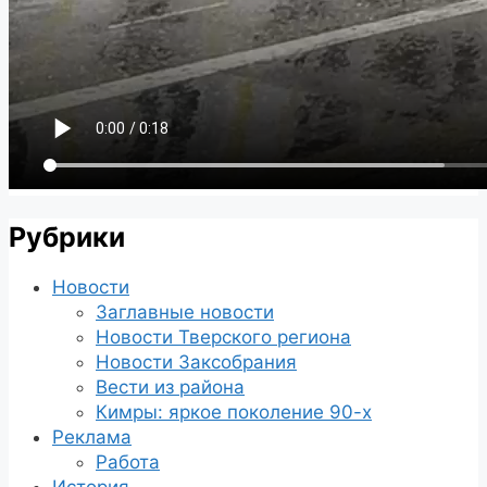
Рубрики
Новости
Заглавные новости
Новости Тверского региона
Новости Заксобрания
Вести из района
Кимры: яркое поколение 90-х
Реклама
Работа