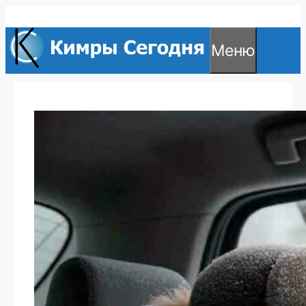
Перейти
к
Меню
содержимому