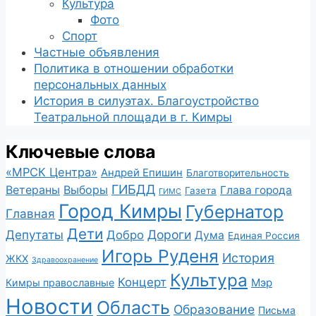
Культура
Фото
Спорт
Частные объявления
Политика в отношении обработки
персональных данных
История в силуэтах. Благоустройство
Театральной площади в г. Кимры
Ключевые слова
«МРСК Центра»
Андрей Епишин
Благотворительность
ГИБДД
Ветераны
Выборы
Глава города
Газета
ГИМС
Город Кимры
Губернатор
Главная
Дети
Депутаты
Дороги
Добро
Дума
Единая Россия
Игорь Руденя
История
ЖКХ
Здравоохранение
Культура
Концерт
Мэр
Кимры православные
Новости
Область
Образование
Письма