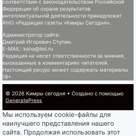
соответствии с законодательством Российской
Федерации об охране результатов
интеллектуальной деятельности принадлежат
АНО «Редакция газеты «Кимры Сегодня».
Администратор сайта:
Дмитрий Игоревич Ступин.
E-MAIL: ksha@list.ru
Редакция не несет ответственности за мнения,
высказанные в комментариях читателей.
Настоящий ресурс может содержать материалы
18+
© 2026 Кимры cегодня
• Создано с помощью
GeneratePress
Мы используем cookie-файлы для
наилучшего представления нашего
сайта. Продолжая использовать этот