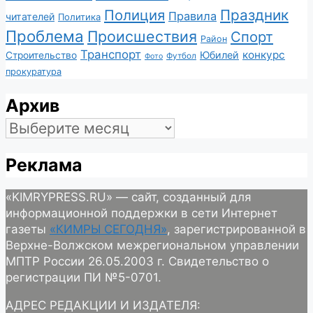
Полиция
Праздник
Правила
читателей
Политика
Проблема
Происшествия
Спорт
Район
Транспорт
конкурс
Юбилей
Строительство
Футбол
Фото
прокуратура
Архив
Архив
Реклама
«KIMRYPRESS.RU» — сайт, созданный для
информационной поддержки в сети Интернет
газеты
«КИМРЫ СЕГОДНЯ»
, зарегистрированной в
Верхне-Волжском межрегиональном управлении
МПТР России 26.05.2003 г. Свидетельство о
регистрации ПИ №5-0701.
АДРЕС РЕДАКЦИИ И ИЗДАТЕЛЯ: