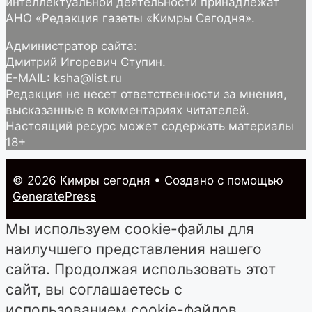
интеллектуальной деятельности принадлежат
АНО «Редакция газеты «Кимры Сегодня».
Администратор сайта:
Дмитрий Игоревич Ступин.
E-MAIL: ksha@list.ru
Редакция не несет ответственности за мнения,
высказанные в комментариях читателей.
Настоящий ресурс может содержать материалы
18+
© 2026 Кимры cегодня
• Создано с помощью
GeneratePress
Мы используем cookie-файлы для
наилучшего представления нашего
сайта. Продолжая использовать этот
сайт, вы соглашаетесь с
использованием cookie-файлов.