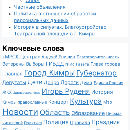
Спорт
Частные объявления
Политика в отношении обработки
персональных данных
История в силуэтах. Благоустройство
Театральной площади в г. Кимры
Ключевые слова
«МРСК Центра»
Андрей Епишин
Благотворительность
ГИБДД
Ветераны
Выборы
Глава города
Газета
ГИМС
Город Кимры
Губернатор
Главная
Дети
Депутаты
Дороги
Добро
Дума
Единая Россия
Игорь Руденя
История
ЖКХ
Здравоохранение
Культура
Концерт
Мэр
Кимры православные
Новости
Область
Образование
Письма
Полиция
Праздник
Правила
читателей
Политика