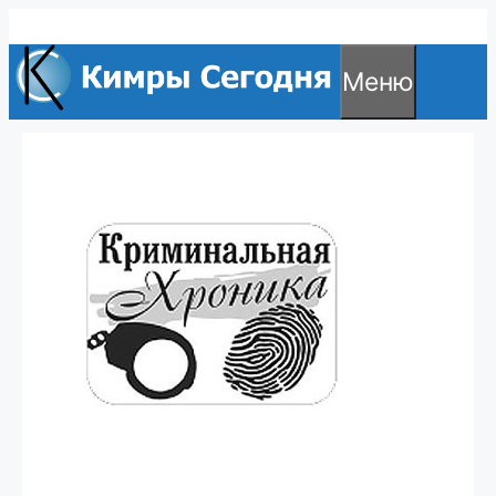
Перейти
к
Меню
содержимому