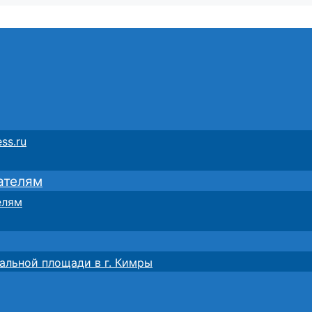
ss.ru
ателям
елям
альной площади в г. Кимры