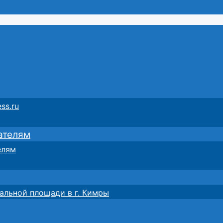
ss.ru
ателям
елям
альной площади в г. Кимры