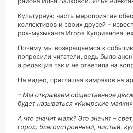
района Илья Балковой. Илья Алексан
Культурную часть мероприятия обе
коллективов и своих друзей – извес
рок-музыканта Игоря Куприянова, eх
Почему мы возвращаемся к событию,
попросили читатели, ведь было ано
а редакция так и не ответила на воп
На видео, приглашая кимряков на а
– Мы открываем общественное движе
будет называться «Кимрские маяки»
А что значит маяк? Это значит – све
город: благоустроенный, чистый, к