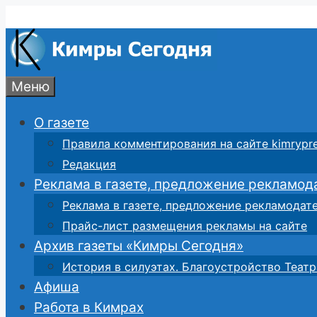
Перейти
к
содержимому
Меню
О газете
Правила комментирования на сайте kimrypre
Редакция
Реклама в газете, предложение рекламод
Реклама в газете, предложение рекламодат
Прайс-лист размещения рекламы на сайте
Архив газеты «Кимры Сегодня»
История в силуэтах. Благоустройство Театр
Афиша
Работа в Кимрах