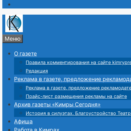
Меню
О газете
Правила комментирования на сайте kimrypre
Редакция
Реклама в газете, предложение рекламод
Реклама в газете, предложение рекламодат
Прайс-лист размещения рекламы на сайте
Архив газеты «Кимры Сегодня»
История в силуэтах. Благоустройство Театр
Афиша
Работа в Кимрах