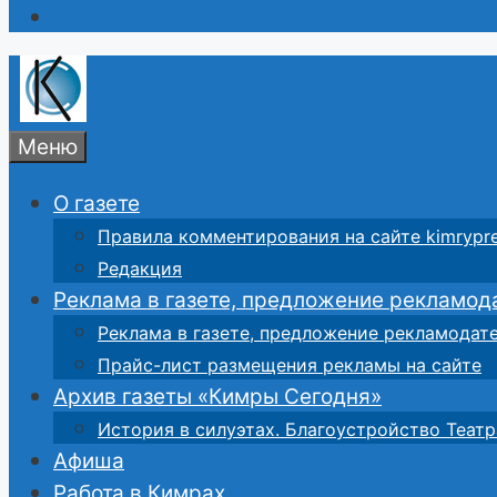
Меню
О газете
Правила комментирования на сайте kimrypre
Редакция
Реклама в газете, предложение рекламод
Реклама в газете, предложение рекламодат
Прайс-лист размещения рекламы на сайте
Архив газеты «Кимры Сегодня»
История в силуэтах. Благоустройство Театр
Афиша
Работа в Кимрах