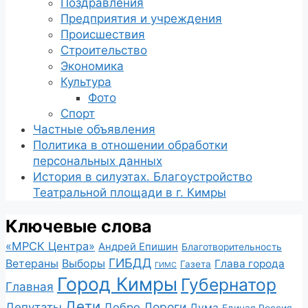
Поздравления
Предприятия и учреждения
Происшествия
Строительство
Экономика
Культура
Фото
Спорт
Частные объявления
Политика в отношении обработки
персональных данных
История в силуэтах. Благоустройство
Театральной площади в г. Кимры
Ключевые слова
«МРСК Центра»
Андрей Епишин
Благотворительность
ГИБДД
Ветераны
Выборы
Глава города
Газета
ГИМС
Город Кимры
Губернатор
Главная
Дети
Депутаты
Дороги
Добро
Дума