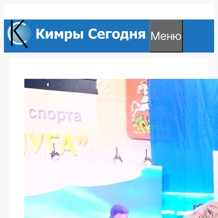
Перейти
к
Меню
содержимому