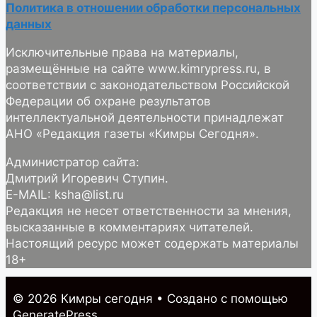
Политика в отношении обработки персональных
данных
Исключительные права на материалы,
размещённые на сайте www.kimrypress.ru, в
соответствии с законодательством Российской
Федерации об охране результатов
интеллектуальной деятельности принадлежат
АНО «Редакция газеты «Кимры Сегодня».
Администратор сайта:
Дмитрий Игоревич Ступин.
E-MAIL: ksha@list.ru
Редакция не несет ответственности за мнения,
высказанные в комментариях читателей.
Настоящий ресурс может содержать материалы
18+
© 2026 Кимры cегодня
• Создано с помощью
GeneratePress