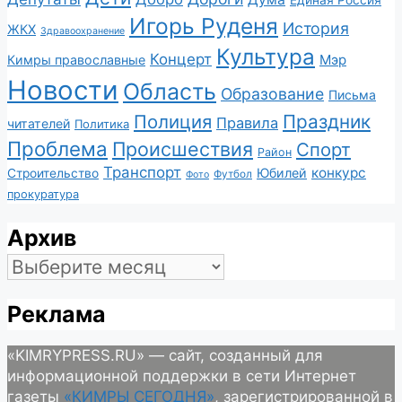
Единая Россия
Игорь Руденя
История
ЖКХ
Здравоохранение
Культура
Концерт
Мэр
Кимры православные
Новости
Область
Образование
Письма
Полиция
Праздник
Правила
читателей
Политика
Проблема
Происшествия
Спорт
Район
Транспорт
конкурс
Юбилей
Строительство
Футбол
Фото
прокуратура
Архив
Архив
Реклама
«KIMRYPRESS.RU» — сайт, созданный для
информационной поддержки в сети Интернет
газеты
«КИМРЫ СЕГОДНЯ»
, зарегистрированной в