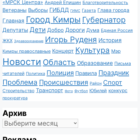
«МРСК Центра»
Андрей Епишин
Благотворительность
ГИБДД
Ветераны
Выборы
Глава города
Газета
ГИМС
Город Кимры
Губернатор
Главная
Дети
Депутаты
Дороги
Добро
Дума
Единая Россия
Игорь Руденя
История
ЖКХ
Здравоохранение
Культура
Концерт
Мэр
Кимры православные
Новости
Область
Образование
Письма
Полиция
Праздник
Правила
читателей
Политика
Проблема
Происшествия
Спорт
Район
Транспорт
конкурс
Юбилей
Строительство
Футбол
Фото
прокуратура
Архив
Архив
Реклама