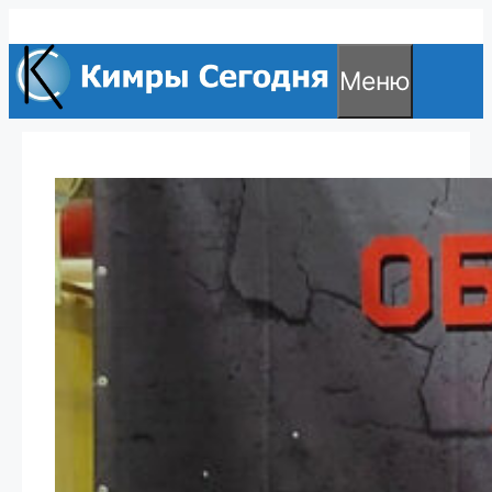
Перейти
к
Меню
содержимому