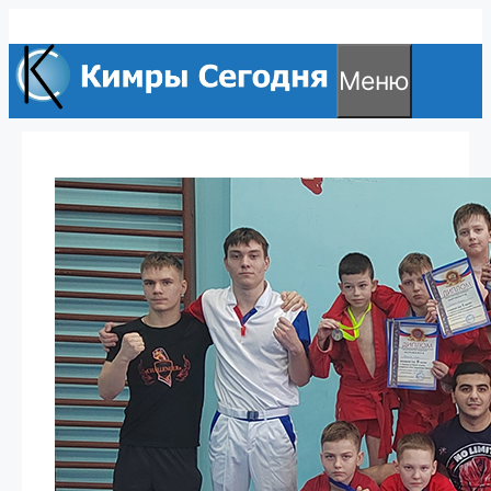
Перейти
к
Меню
содержимому