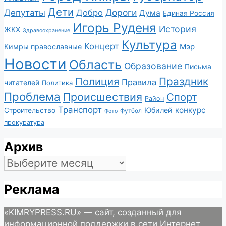
Дети
Депутаты
Дороги
Добро
Дума
Единая Россия
Игорь Руденя
История
ЖКХ
Здравоохранение
Культура
Концерт
Мэр
Кимры православные
Новости
Область
Образование
Письма
Полиция
Праздник
Правила
читателей
Политика
Проблема
Происшествия
Спорт
Район
Транспорт
конкурс
Юбилей
Строительство
Футбол
Фото
прокуратура
Архив
Архив
Реклама
«KIMRYPRESS.RU» — сайт, созданный для
информационной поддержки в сети Интернет