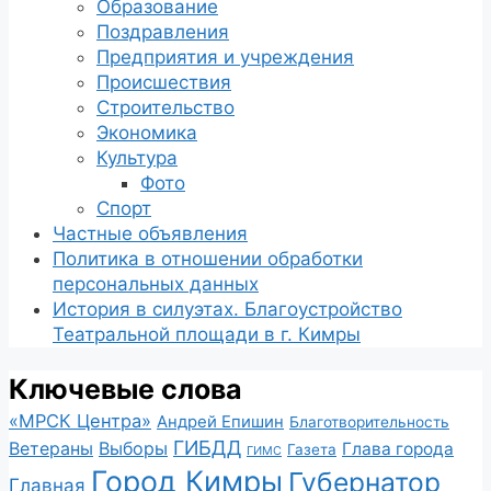
Образование
Поздравления
Предприятия и учреждения
Происшествия
Строительство
Экономика
Культура
Фото
Спорт
Частные объявления
Политика в отношении обработки
персональных данных
История в силуэтах. Благоустройство
Театральной площади в г. Кимры
Ключевые слова
«МРСК Центра»
Андрей Епишин
Благотворительность
ГИБДД
Ветераны
Выборы
Глава города
Газета
ГИМС
Город Кимры
Губернатор
Главная