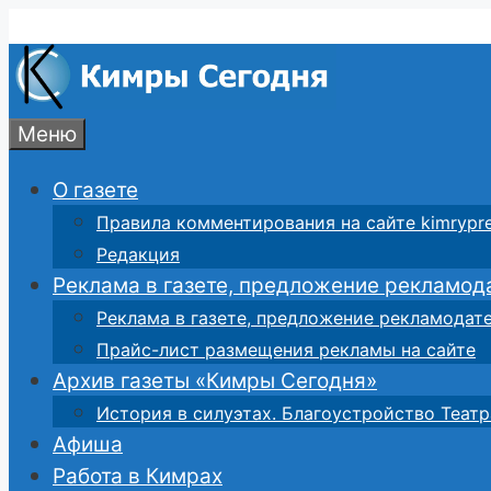
Перейти
к
содержимому
Меню
О газете
Правила комментирования на сайте kimrypre
Редакция
Реклама в газете, предложение рекламод
Реклама в газете, предложение рекламодат
Прайс-лист размещения рекламы на сайте
Архив газеты «Кимры Сегодня»
История в силуэтах. Благоустройство Театр
Афиша
Работа в Кимрах