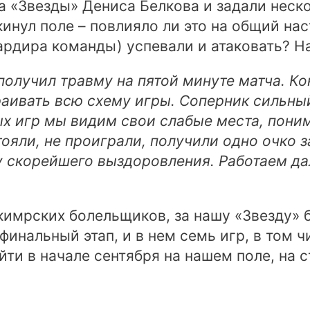
а «Звезды» Дениса Белкова и задали неск
окинул поле – повлияло ли это на общий н
ардира команды) успевали и атаковать? Н
олучил травму на пятой минуте матча. Ко
аивать всю схему игры. Соперник сильный
ых игр мы видим свои слабые места, поним
ояли, не проиграли, получили одно очко 
у скорейшего выздоровления. Работаем д
кимрских болельщиков, за нашу «Звезду» 
инальный этап, и в нем семь игр, в том ч
йти в начале сентября на нашем поле, на 