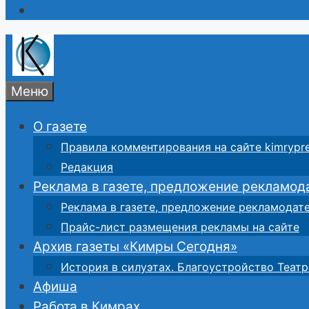
Меню
О газете
Правила комментирования на сайте kimrypre
Редакция
Реклама в газете, предложение рекламод
Реклама в газете, предложение рекламодат
Прайс-лист размещения рекламы на сайте
Архив газеты «Кимры Сегодня»
История в силуэтах. Благоустройство Театр
Афиша
Работа в Кимрах