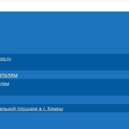
ss.ru
ателям
елям
альной площади в г. Кимры