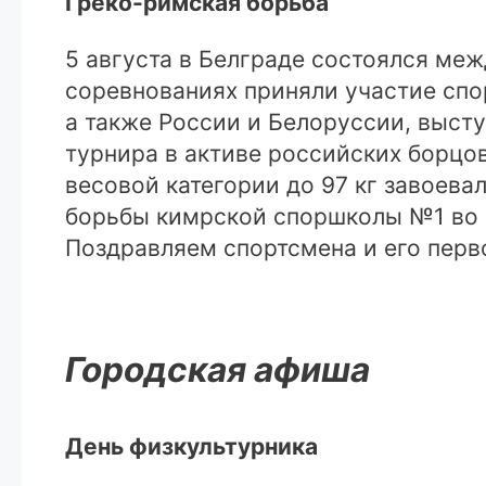
Греко-римская борьба
5 августа в Белграде состоялся ме
соревнованиях приняли участие спор
а также России и Белоруссии, выст
турнира в активе российских борцо
весовой категории до 97 кг завоева
борьбы кимрской споршколы №1 во в
Поздравляем спортсмена и его перво
Городская афиша
День физкультурника