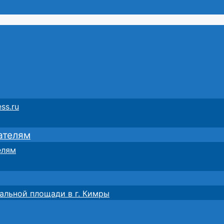
ss.ru
ателям
елям
альной площади в г. Кимры