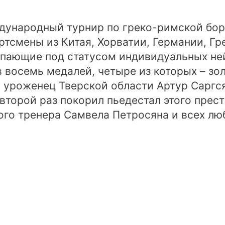
ждународный турнир по греко-римской бо
тсмены из Китая, Хорватии, Германии, Гр
упающие под статусом индивидуальных ней
в восемь медалей, четыре из которых – зо
л уроженец Тверской области Артур Саргс
торой раз покорил пьедестал этого прес
го тренера Самвела Петросяна и всех люб