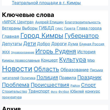
Театральной площади в г. Кимры
Ключевые слова
«МРСК Центра»
Андрей Епишин
Благотворительность
ГИБДД
Ветераны
Выборы
Глава города
Газета
ГИМС
Город Кимры
Губернатор
Главная
Дети
Депутаты
Дороги
Добро
Дума
Единая Россия
Игорь Руденя
История
ЖКХ
Здравоохранение
Культура
Концерт
Мэр
Кимры православные
Новости
Область
Образование
Письма
Полиция
Праздник
Правила
читателей
Политика
Проблема
Происшествия
Спорт
Район
Транспорт
конкурс
Юбилей
Строительство
Футбол
Фото
прокуратура
Архив