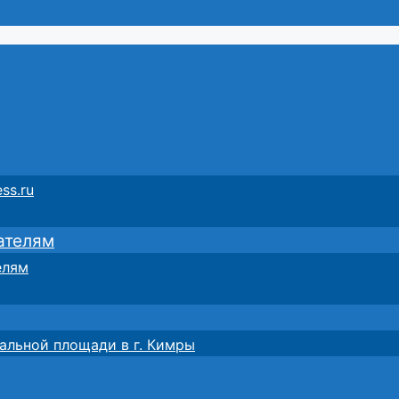
ss.ru
ателям
елям
альной площади в г. Кимры