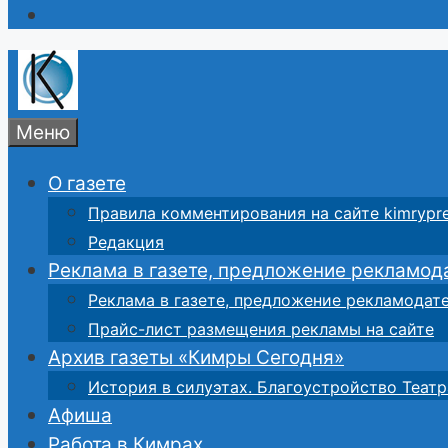
Меню
О газете
Правила комментирования на сайте kimrypre
Редакция
Реклама в газете, предложение рекламод
Реклама в газете, предложение рекламодат
Прайс-лист размещения рекламы на сайте
Архив газеты «Кимры Сегодня»
История в силуэтах. Благоустройство Театр
Афиша
Работа в Кимрах