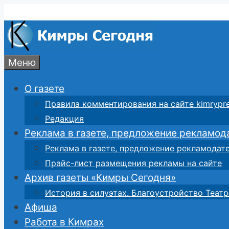
Перейти
к
содержимому
Меню
О газете
Правила комментирования на сайте kimrypre
Редакция
Реклама в газете, предложение рекламод
Реклама в газете, предложение рекламодат
Прайс-лист размещения рекламы на сайте
Архив газеты «Кимры Сегодня»
История в силуэтах. Благоустройство Театр
Афиша
Работа в Кимрах