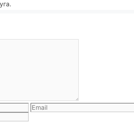
уга.
Email