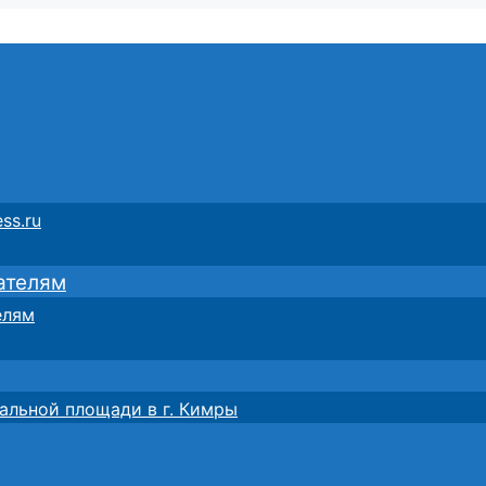
ss.ru
ателям
елям
альной площади в г. Кимры