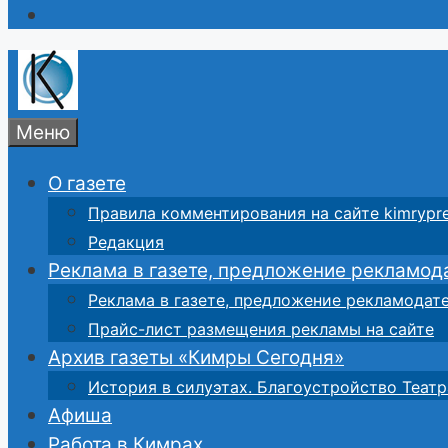
Меню
О газете
Правила комментирования на сайте kimrypre
Редакция
Реклама в газете, предложение рекламод
Реклама в газете, предложение рекламодат
Прайс-лист размещения рекламы на сайте
Архив газеты «Кимры Сегодня»
История в силуэтах. Благоустройство Театр
Афиша
Работа в Кимрах