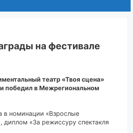
аграды на фестивале
иментальный театр «Твоя сцена»
 и победил в Межрегиональном
та в номинации «Взрослые
й, диплом «За режиссуру спектакля