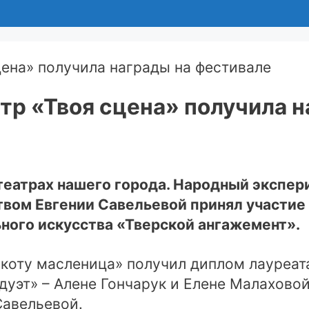
тр «Твоя сцена» получила н
театрах нашего города. Народный экспер
вом Евгении Савельевой принял участие
ного искусства «Тверской ангажемент».
е коту масленица» получил диплом лауреа
дуэт» – Алене Гончарук и Елене Малахово
Савельевой.