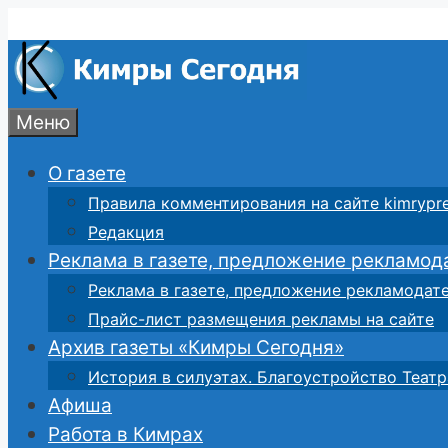
Перейти
к
содержимому
Меню
О газете
Правила комментирования на сайте kimrypre
Редакция
Реклама в газете, предложение рекламод
Реклама в газете, предложение рекламодат
Прайс-лист размещения рекламы на сайте
Архив газеты «Кимры Сегодня»
История в силуэтах. Благоустройство Театр
Афиша
Работа в Кимрах