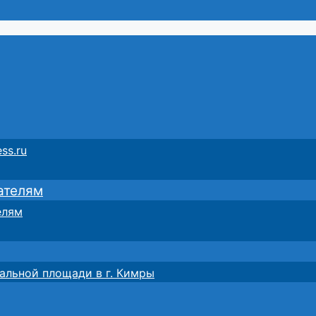
ss.ru
ателям
елям
альной площади в г. Кимры