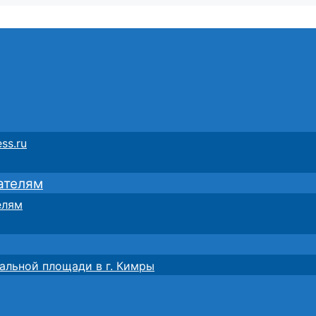
ss.ru
ателям
елям
альной площади в г. Кимры