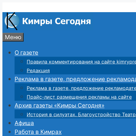
Перейти
к
содержимому
Меню
О газете
Правила комментирования на сайте kimrypre
Редакция
Реклама в газете, предложение рекламод
Реклама в газете, предложение рекламодат
Прайс-лист размещения рекламы на сайте
Архив газеты «Кимры Сегодня»
История в силуэтах. Благоустройство Театр
Афиша
Работа в Кимрах