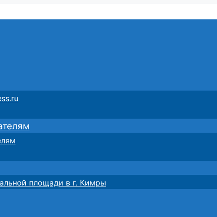
ss.ru
ателям
елям
альной площади в г. Кимры