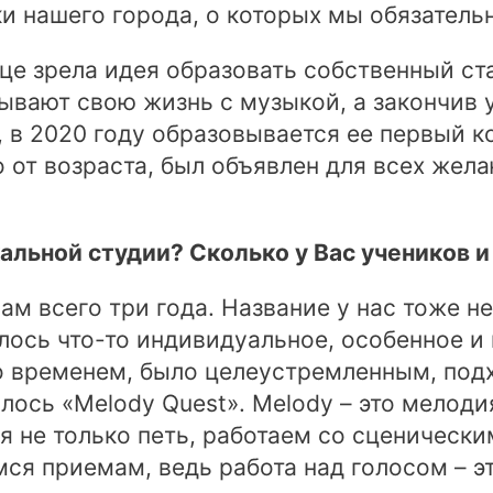
 нашего города, о которых мы обязатель
це зрела идея образовать собственный ст
ывают свою жизнь с музыкой, а закончив 
, в 2020 году образовывается ее первый к
о от возраста, был объявлен для всех жел
кальной студии? Сколько у Вас учеников 
ам всего три года. Название у нас тоже н
елось что-то индивидуальное, особенное и
о временем, было целеустремленным, под
лось «Melody Quest». Melody – это мелодия,
я не только петь, работаем со сценическ
ся приемам, ведь работа над голосом – это