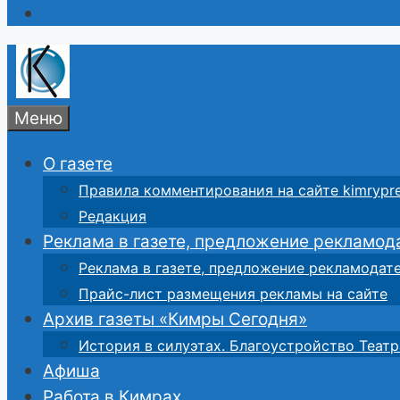
Меню
О газете
Правила комментирования на сайте kimrypre
Редакция
Реклама в газете, предложение рекламод
Реклама в газете, предложение рекламодат
Прайс-лист размещения рекламы на сайте
Архив газеты «Кимры Сегодня»
История в силуэтах. Благоустройство Театр
Афиша
Работа в Кимрах