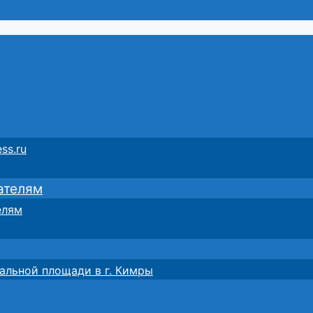
ss.ru
ателям
елям
альной площади в г. Кимры