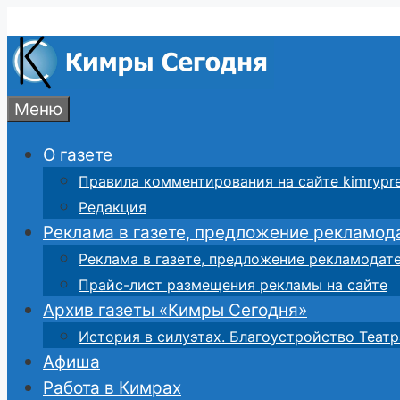
Перейти
к
содержимому
Меню
О газете
Правила комментирования на сайте kimrypre
Редакция
Реклама в газете, предложение рекламод
Реклама в газете, предложение рекламодат
Прайс-лист размещения рекламы на сайте
Архив газеты «Кимры Сегодня»
История в силуэтах. Благоустройство Театр
Афиша
Работа в Кимрах