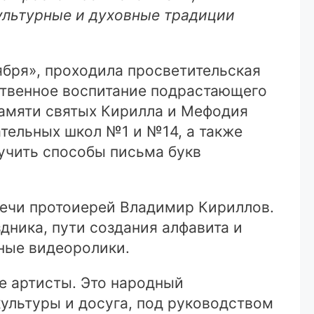
культурные и духовные традиции
ября», проходила просветительская
ственное воспитание подрастающего
памяти святых Кирилла и Мефодия
тельных школ №1 и №14, а также
учить способы письма букв
течи протоиерей Владимир Кириллов.
ника, пути создания алфавита и
ьные видеоролики.
е артисты. Это народный
ультуры и досуга, под руководством