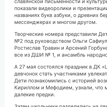
славянской письменности и культур
показали видеоролики и презентаци
названиях букв азбуки, о древних б
мессенджерах и многом другом.
Творческие номера представили Дет
№2 под руководством Ольги Сафиули
Ростислав Травин и Арсений Горбун
все из ДШИ № 1, и ансамбль народн
А 27 мая состоялся праздник в ДК 
девчонок стать участниками увлека
Дети познакомились с историей воз
Кириллом и Мефодием, узнали, что м
далекие предки.
Затем школьники разделились на дв