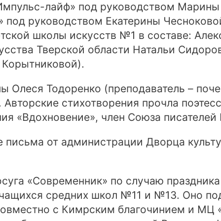
Импульс-лайф» под руководством Марины 
» под руководством Екатерины Чесноковой
тской школы искусств №1 в составе: Алек
кусства Тверской области Натальи Сидор
 Корытниковой).
ы Олеся Тодоренко (преподаватель – поче
. Авторские стихотворения прочла поэтес
ия «Вдохновение», член Союза писателей 
 письма от администрации Дворца культур
суга «Современник» по случаю праздника
учащихся средних школ №11 и №13. Оно п
совместно с Кимрским благочинием и МЦ «