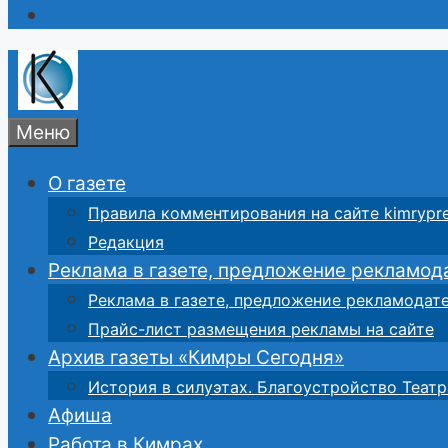
Меню
О газете
Правила комментирования на сайте kimrypre
Редакция
Реклама в газете, предложение рекламод
Реклама в газете, предложение рекламодат
Прайс-лист размещения рекламы на сайте
Архив газеты «Кимры Сегодня»
История в силуэтах. Благоустройство Театр
Афиша
Работа в Кимрах