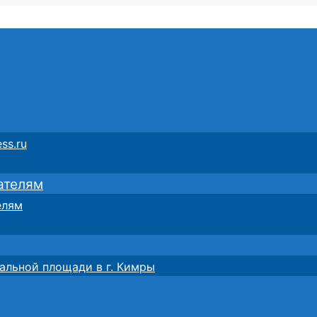
ss.ru
ателям
елям
альной площади в г. Кимры