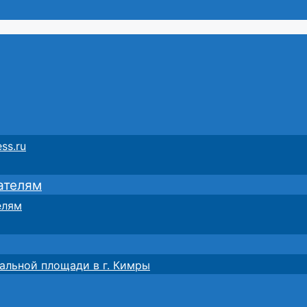
ss.ru
ателям
елям
альной площади в г. Кимры