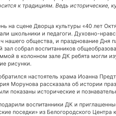
осится к традициям. Ведь исторические, 
ень на сцене Дворца культуры «40 лет Окт
али школьники и педагоги. Духовно-нрав
ач нашего общества, и празднование Дня 
й зал собрал воспитанников общеобразова
ммой в колонном зале ДК ребята могли из
ие рисунки.
обратился настоятель храма Иоанна Пред
ия Морунова рассказала об истории празд
были показаны исторические и познавател
подарили воспитанники ДК и приглашенны
кие поседки» из Белогородского Центра к