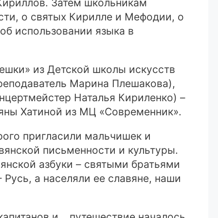
Кириллов. Затем школьникам
ти, о святых Кирилле и Мефодии, о
 об использовании языка в
ешки» из Детской школы искусств
реподаватель Марина Плешакова),
онцертмейстер Наталья Кириленко) –
ьяны Хатиной из МЦ «Современник».
орого пригласили мальчишек и
вянской письменности и культуры.
вянской азбуки – святыми братьями
 Русь, а населяли ее славяне, наши
капитанов и… путешествие началось.