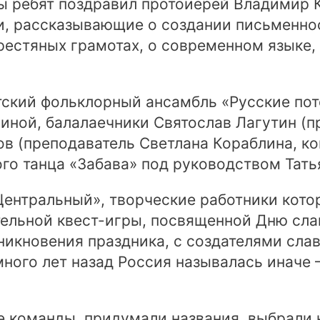
ы ребят поздравил протоиерей Владимир 
и, рассказывающие о создании письменнос
ерестяных грамотах, о современном языке,
ский фольклорный ансамбль «Русские пот
ной, балалаечники Святослав Лагутин (п
ов (преподаватель Светлана Кораблина, к
ого танца «Забава» под руководством Тат
«Центральный», творческие работники кот
тельной квест-игры, посвященной Дню сла
никновения праздника, с создателями сла
ного лет назад Россия называлась иначе –
е команды, придумали названия, выбрали 