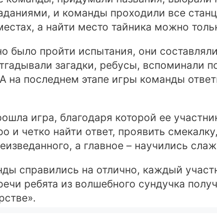
заданиями, и команды проходили все стан
естах, а найти место тайника можно толь
о было пройти испытания, они составляли
отгадывали загадки, ребусы, вспоминали п
 А на последнем этапе игры команды отве
рошла игра, благодаря которой ее участни
 и четко найти ответ, проявить смекалку
неизведанного, а главное – научились сла
нды справились на отлично, каждый участн
речи ребята из волшебного сундучка полу
рстве».