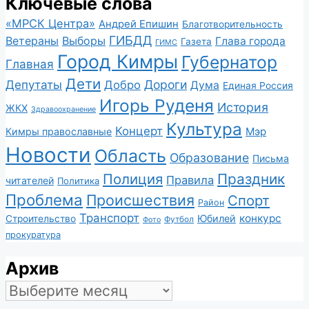
Ключевые слова
«МРСК Центра»
Андрей Епишин
Благотворительность
ГИБДД
Ветераны
Выборы
Глава города
Газета
ГИМС
Город Кимры
Губернатор
Главная
Дети
Депутаты
Дороги
Добро
Дума
Единая Россия
Игорь Руденя
История
ЖКХ
Здравоохранение
Культура
Концерт
Мэр
Кимры православные
Новости
Область
Образование
Письма
Полиция
Праздник
Правила
читателей
Политика
Проблема
Происшествия
Спорт
Район
Транспорт
конкурс
Юбилей
Строительство
Футбол
Фото
прокуратура
Архив
Архив