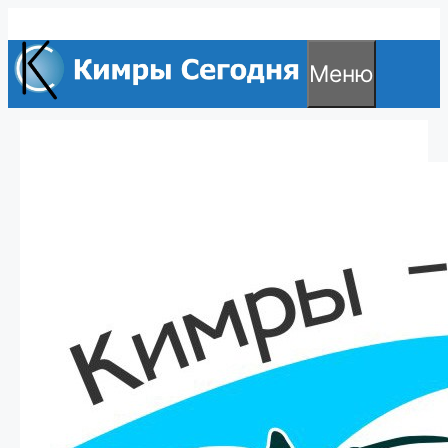
Перейти
к
Меню
содержимому