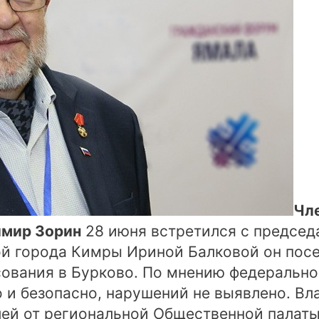
Чл
имир Зорин
28 июня встретился с председ
й города Кимры Ириной Балковой он посет
сования в Бурково. По мнению федерально
 и безопасно, нарушений не выявлено. В
лей от региональной Общественной палаты