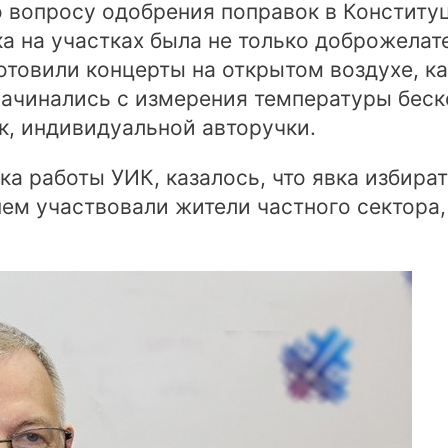
о вопросу одобрения поправок в Констит
а на участках была не только доброжелате
отовили концерты на открытом воздухе, 
 начинались с измерения температуры бес
к, индивидуальной авторучки.
ка работы УИК, казалось, что явка избира
нем участвовали жители частного сектора