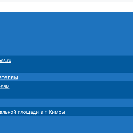
ss.ru
ателям
елям
альной площади в г. Кимры