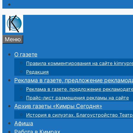
Меню
О газете
Правила комментирования на сайте kimrypre
Редакция
Реклама в газете, предложение рекламод
Реклама в газете, предложение рекламодат
Прайс-лист размещения рекламы на сайте
Архив газеты «Кимры Сегодня»
История в силуэтах. Благоустройство Театр
Афиша
Работа в Кимрах