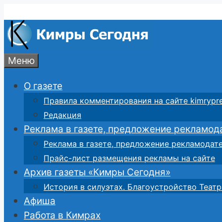
Перейти
к
содержимому
Меню
О газете
Правила комментирования на сайте kimrypre
Редакция
Реклама в газете, предложение рекламод
Реклама в газете, предложение рекламодат
Прайс-лист размещения рекламы на сайте
Архив газеты «Кимры Сегодня»
История в силуэтах. Благоустройство Театр
Афиша
Работа в Кимрах