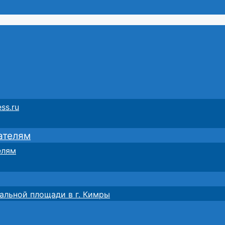
ss.ru
ателям
елям
альной площади в г. Кимры