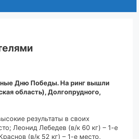
телями
нные Дню Победы. На ринг вышли
ская область), Долгопрудного,
ысокие результаты в своих
то; Леонид Лебедев (в/к 60 кг) – 1-е
аснов (в/к 52 кг) – 1-е место,