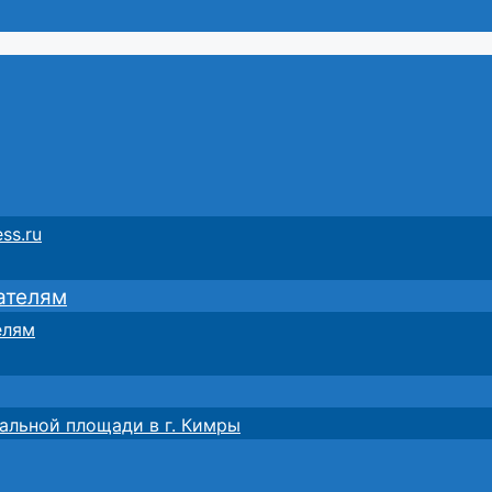
ss.ru
ателям
елям
альной площади в г. Кимры