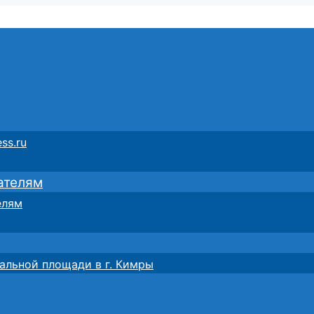
ss.ru
ателям
елям
альной площади в г. Кимры