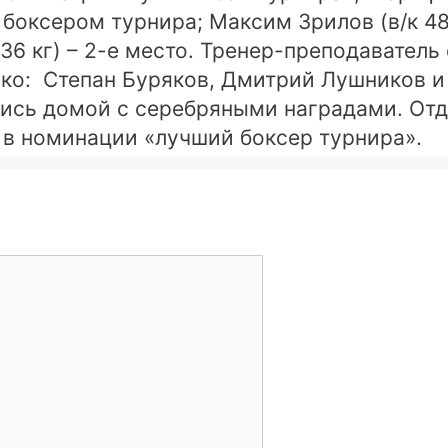
оксером турнира; Максим Зрилов (в/к 48 к
к 36 кг) – 2-е место. Тренер-преподавател
нко: Степан Буряков, Дмитрий Лушников 
улись домой с серебряными наградами. О
 в номинации «лучший боксер турнира».