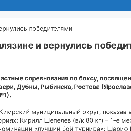
алязине и вернулись победи
бластные соревнования по боксу, посвяще
вери, Дубны, Рыбинска, Ростова (Ярослав
№1).
Кимрский муниципальный округ, показав в
иях: Кирилл Шепелев (в/к 80 кг) – 1-е мес
номинации «лучший бой турнира»; Шариф Кр