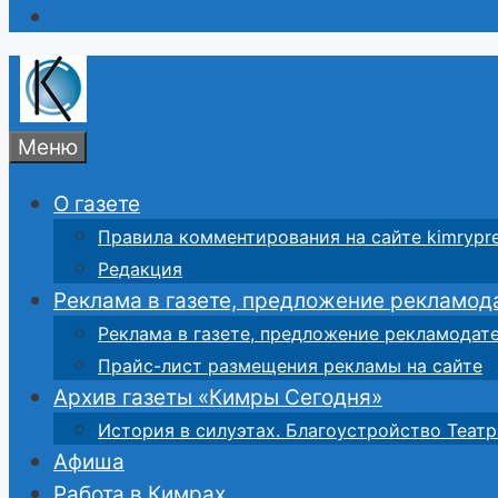
Меню
О газете
Правила комментирования на сайте kimrypre
Редакция
Реклама в газете, предложение рекламод
Реклама в газете, предложение рекламодат
Прайс-лист размещения рекламы на сайте
Архив газеты «Кимры Сегодня»
История в силуэтах. Благоустройство Театр
Афиша
Работа в Кимрах