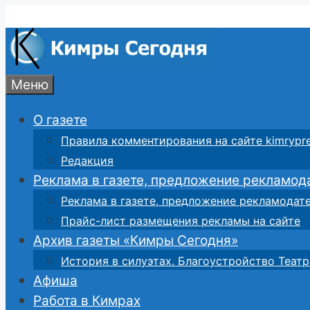
Перейти
к
содержимому
Меню
О газете
Правила комментирования на сайте kimrypre
Редакция
Реклама в газете, предложение рекламод
Реклама в газете, предложение рекламодат
Прайс-лист размещения рекламы на сайте
Архив газеты «Кимры Сегодня»
История в силуэтах. Благоустройство Театр
Афиша
Работа в Кимрах