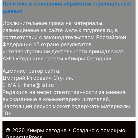
Политика в отношении обработки персональных
данных
Исключительные права на материалы,
размещённые на сайте www.kimrypress.ru, в
соответствии с законодательством Российской
Федерации об охране результатов
интеллектуальной деятельности принадлежат
АНО «Редакция газеты «Кимры Сегодня».
Администратор сайта:
Дмитрий Игоревич Ступин.
E-MAIL: ksha@list.ru
Редакция не несет ответственности за мнения,
высказанные в комментариях читателей.
Настоящий ресурс может содержать материалы
18+
© 2026 Кимры cегодня
• Создано с помощью
GeneratePress