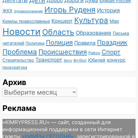
Депутаты
Дороги
Добро
Дума
Единая Россия
Игорь Руденя
История
ЖКХ
Здравоохранение
Культура
Концерт
Мэр
Кимры православные
Новости
Область
Образование
Письма
Полиция
Праздник
Правила
читателей
Политика
Проблема
Происшествия
Спорт
Район
Транспорт
конкурс
Юбилей
Строительство
Футбол
Фото
прокуратура
Архив
Архив
Реклама
«KIMRYPRESS.RU» — сайт, созданный для
информационной поддержки в сети Интернет
газеты
«КИМРЫ СЕГОДНЯ»
, зарегистрированной в