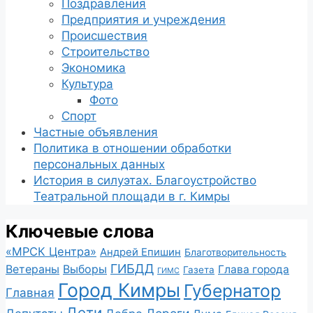
Поздравления
Предприятия и учреждения
Происшествия
Строительство
Экономика
Культура
Фото
Спорт
Частные объявления
Политика в отношении обработки
персональных данных
История в силуэтах. Благоустройство
Театральной площади в г. Кимры
Ключевые слова
«МРСК Центра»
Андрей Епишин
Благотворительность
ГИБДД
Ветераны
Выборы
Глава города
Газета
ГИМС
Город Кимры
Губернатор
Главная
Дети