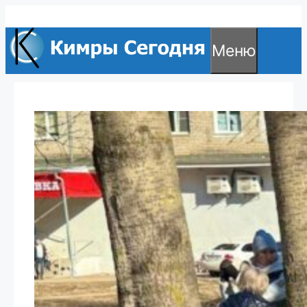
Перейти
к
Меню
содержимому