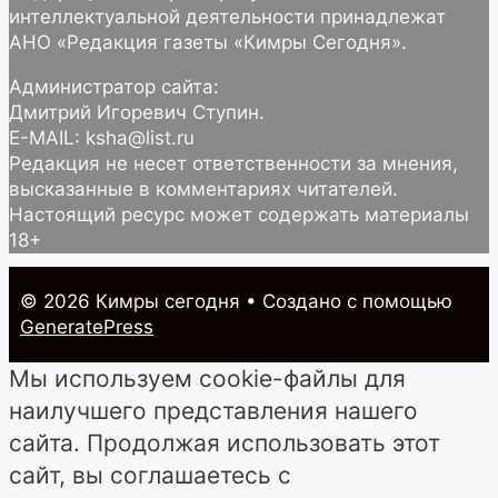
интеллектуальной деятельности принадлежат
АНО «Редакция газеты «Кимры Сегодня».
Администратор сайта:
Дмитрий Игоревич Ступин.
E-MAIL: ksha@list.ru
Редакция не несет ответственности за мнения,
высказанные в комментариях читателей.
Настоящий ресурс может содержать материалы
18+
© 2026 Кимры cегодня
• Создано с помощью
GeneratePress
Мы используем cookie-файлы для
наилучшего представления нашего
сайта. Продолжая использовать этот
сайт, вы соглашаетесь с