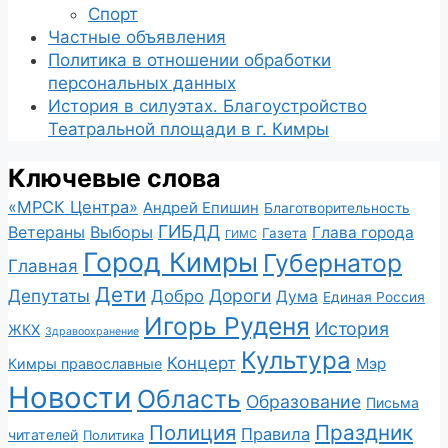
Спорт
Частные объявления
Политика в отношении обработки
персональных данных
История в силуэтах. Благоустройство
Театральной площади в г. Кимры
Ключевые слова
«МРСК Центра»
Андрей Епишин
Благотворительность
ГИБДД
Ветераны
Выборы
Глава города
Газета
ГИМС
Город Кимры
Губернатор
Главная
Дети
Депутаты
Дороги
Добро
Дума
Единая Россия
Игорь Руденя
История
ЖКХ
Здравоохранение
Культура
Концерт
Мэр
Кимры православные
Новости
Область
Образование
Письма
Полиция
Праздник
Правила
читателей
Политика