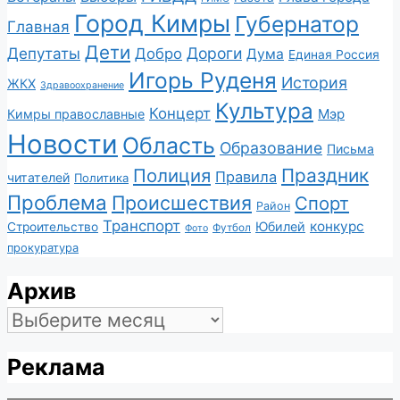
Город Кимры
Губернатор
Главная
Дети
Депутаты
Дороги
Добро
Дума
Единая Россия
Игорь Руденя
История
ЖКХ
Здравоохранение
Культура
Концерт
Мэр
Кимры православные
Новости
Область
Образование
Письма
Полиция
Праздник
Правила
читателей
Политика
Проблема
Происшествия
Спорт
Район
Транспорт
конкурс
Юбилей
Строительство
Футбол
Фото
прокуратура
Архив
Архив
Реклама