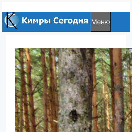
Перейти
к
Меню
содержимому