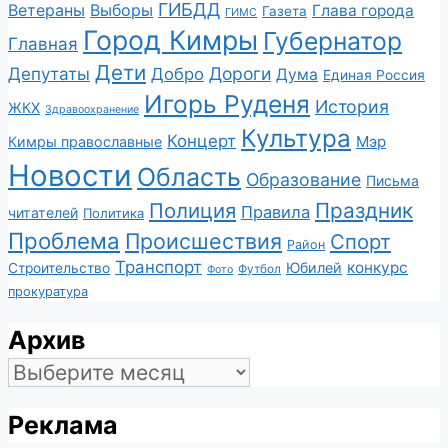
ГИБДД
Ветераны
Выборы
Глава города
Газета
ГИМС
Город Кимры
Губернатор
Главная
Дети
Депутаты
Дороги
Добро
Дума
Единая Россия
Игорь Руденя
История
ЖКХ
Здравоохранение
Культура
Концерт
Мэр
Кимры православные
Новости
Область
Образование
Письма
Полиция
Праздник
Правила
читателей
Политика
Проблема
Происшествия
Спорт
Район
Транспорт
конкурс
Юбилей
Строительство
Футбол
Фото
прокуратура
Архив
Архив
Реклама