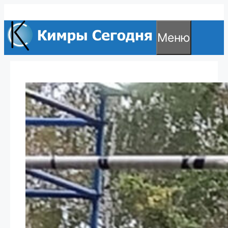
Перейти
к
Меню
содержимому