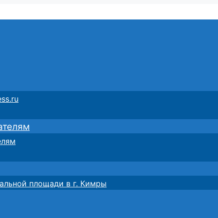
ss.ru
ателям
елям
альной площади в г. Кимры