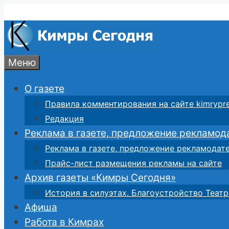
Перейти
к
содержимому
Меню
О газете
Правила комментирования на сайте kimrypre
Редакция
Реклама в газете, предложение рекламод
Реклама в газете, предложение рекламодат
Прайс-лист размещения рекламы на сайте
Архив газеты «Кимры Сегодня»
История в силуэтах. Благоустройство Театр
Афиша
Работа в Кимрах