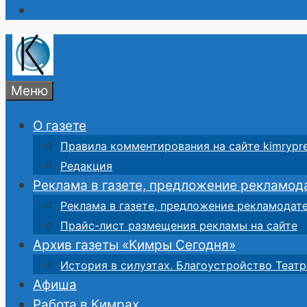
Меню
О газете
Правила комментирования на сайте kimrypre
Редакция
Реклама в газете, предложение рекламод
Реклама в газете, предложение рекламодат
Прайс-лист размещения рекламы на сайте
Архив газеты «Кимры Сегодня»
История в силуэтах. Благоустройство Театр
Афиша
Работа в Кимрах