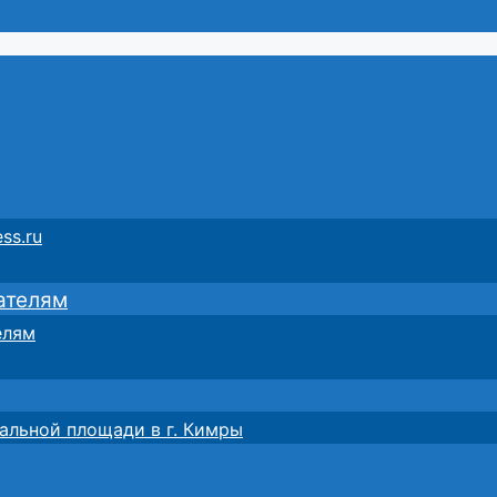
ss.ru
ателям
елям
альной площади в г. Кимры