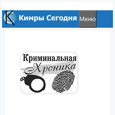
Перейти
к
Меню
содержимому