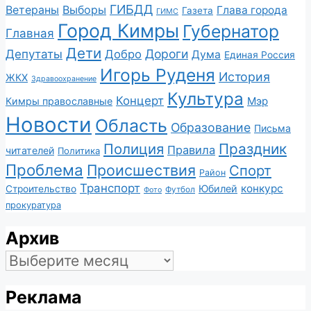
ГИБДД
Ветераны
Выборы
Глава города
Газета
ГИМС
Город Кимры
Губернатор
Главная
Дети
Депутаты
Дороги
Добро
Дума
Единая Россия
Игорь Руденя
История
ЖКХ
Здравоохранение
Культура
Концерт
Мэр
Кимры православные
Новости
Область
Образование
Письма
Полиция
Праздник
Правила
читателей
Политика
Проблема
Происшествия
Спорт
Район
Транспорт
конкурс
Юбилей
Строительство
Футбол
Фото
прокуратура
Архив
Архив
Реклама