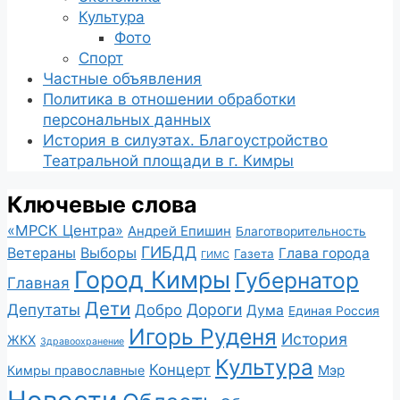
Культура
Фото
Спорт
Частные объявления
Политика в отношении обработки
персональных данных
История в силуэтах. Благоустройство
Театральной площади в г. Кимры
Ключевые слова
«МРСК Центра»
Андрей Епишин
Благотворительность
ГИБДД
Ветераны
Выборы
Глава города
Газета
ГИМС
Город Кимры
Губернатор
Главная
Дети
Депутаты
Дороги
Добро
Дума
Единая Россия
Игорь Руденя
История
ЖКХ
Здравоохранение
Культура
Концерт
Мэр
Кимры православные