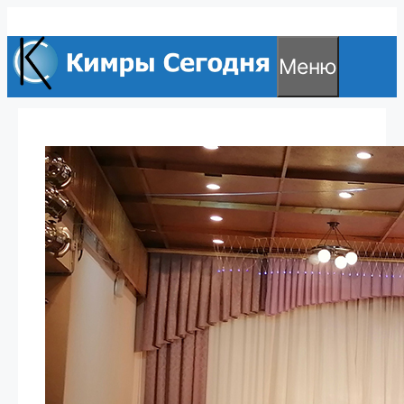
Перейти
к
Меню
содержимому