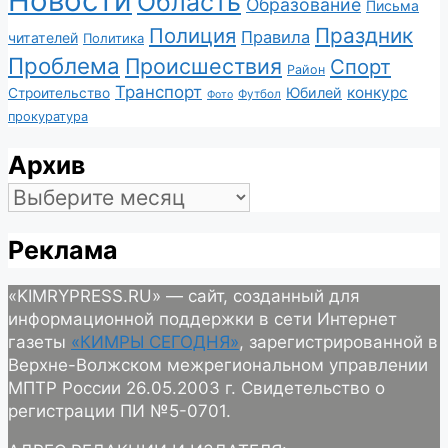
Новости
Область
Образование
Письма
Полиция
Праздник
Правила
читателей
Политика
Проблема
Происшествия
Спорт
Район
Транспорт
конкурс
Юбилей
Строительство
Футбол
Фото
прокуратура
Архив
Архив
Реклама
«KIMRYPRESS.RU» — сайт, созданный для
информационной поддержки в сети Интернет
газеты
«КИМРЫ СЕГОДНЯ»
, зарегистрированной в
Верхне-Волжском межрегиональном управлении
МПТР России 26.05.2003 г. Свидетельство о
регистрации ПИ №5-0701.