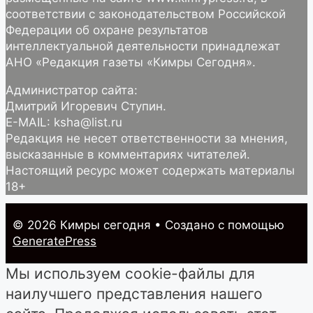
соответствии с законодательством Российской
Федерации об охране результатов
интеллектуальной деятельности принадлежат
АНО «Редакция газеты «Кимры Сегодня».
Администратор сайта:
Дмитрий Игоревич Ступин.
E-MAIL: ksha@list.ru
Редакция не несет ответственности за мнения,
высказанные в комментариях читателей.
Настоящий ресурс может содержать материалы
18+
© 2026 Кимры cегодня
• Создано с помощью
GeneratePress
Мы используем cookie-файлы для
наилучшего представления нашего