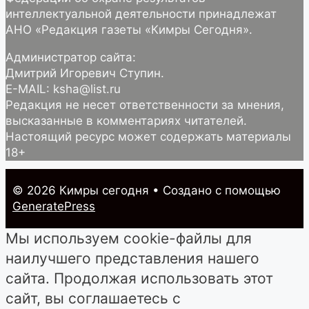
интеллектуальной деятельности принадлежат
АНО «Редакция газеты «Кимры Сегодня».
Администратор сайта:
Дмитрий Игоревич Ступин.
E-MAIL: ksha@list.ru
Редакция не несет ответственности за мнения,
высказанные в комментариях читателей.
Настоящий ресурс может содержать материалы
18+
© 2026 Кимры cегодня
• Создано с помощью
GeneratePress
Мы используем cookie-файлы для
наилучшего представления нашего
сайта. Продолжая использовать этот
сайт, вы соглашаетесь с