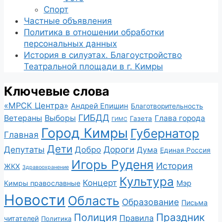
Спорт
Частные объявления
Политика в отношении обработки
персональных данных
История в силуэтах. Благоустройство
Театральной площади в г. Кимры
Ключевые слова
«МРСК Центра»
Андрей Епишин
Благотворительность
ГИБДД
Ветераны
Выборы
Глава города
Газета
ГИМС
Город Кимры
Губернатор
Главная
Дети
Депутаты
Дороги
Добро
Дума
Единая Россия
Игорь Руденя
История
ЖКХ
Здравоохранение
Культура
Концерт
Мэр
Кимры православные
Новости
Область
Образование
Письма
Полиция
Праздник
Правила
читателей
Политика