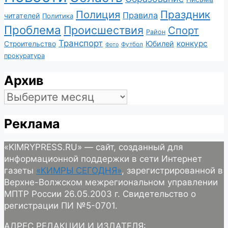
Полиция
Праздник
Правила
читателей
Политика
Проблема
Происшествия
Спорт
Район
Транспорт
конкурс
Юбилей
Строительство
Футбол
Фото
прокуратура
Архив
Архив
Реклама
«KIMRYPRESS.RU» — сайт, созданный для
информационной поддержки в сети Интернет
газеты
«КИМРЫ СЕГОДНЯ»
, зарегистрированной в
Верхне-Волжском межрегиональном управлении
МПТР России 26.05.2003 г. Свидетельство о
регистрации ПИ №5-0701.
АДРЕС РЕДАКЦИИ И ИЗДАТЕЛЯ: