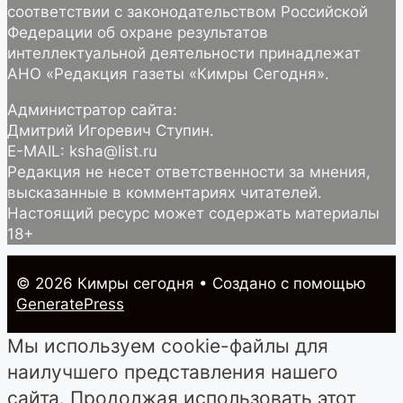
соответствии с законодательством Российской
Федерации об охране результатов
интеллектуальной деятельности принадлежат
АНО «Редакция газеты «Кимры Сегодня».
Администратор сайта:
Дмитрий Игоревич Ступин.
E-MAIL: ksha@list.ru
Редакция не несет ответственности за мнения,
высказанные в комментариях читателей.
Настоящий ресурс может содержать материалы
18+
© 2026 Кимры cегодня
• Создано с помощью
GeneratePress
Мы используем cookie-файлы для
наилучшего представления нашего
сайта. Продолжая использовать этот