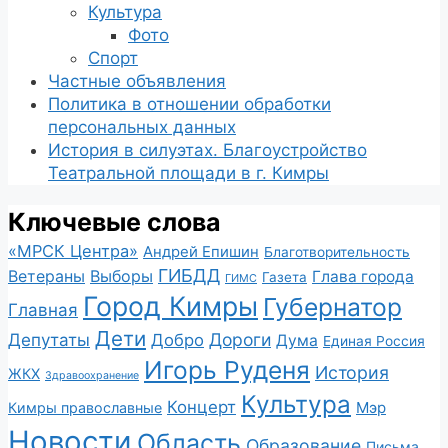
Культура
Фото
Спорт
Частные объявления
Политика в отношении обработки
персональных данных
История в силуэтах. Благоустройство
Театральной площади в г. Кимры
Ключевые слова
«МРСК Центра»
Андрей Епишин
Благотворительность
ГИБДД
Ветераны
Выборы
Глава города
Газета
ГИМС
Город Кимры
Губернатор
Главная
Дети
Депутаты
Дороги
Добро
Дума
Единая Россия
Игорь Руденя
История
ЖКХ
Здравоохранение
Культура
Концерт
Мэр
Кимры православные
Новости
Область
Образование
Письма