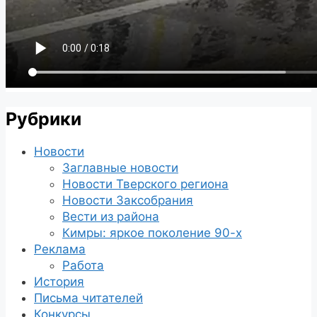
Рубрики
Новости
Заглавные новости
Новости Тверского региона
Новости Заксобрания
Вести из района
Кимры: яркое поколение 90-х
Реклама
Работа
История
Письма читателей
Конкурсы