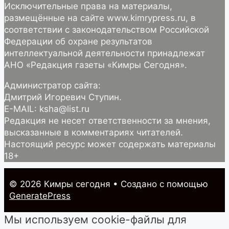
Исключительные права на материалы,
размещённые на сайте www.kimrypress.ru, в
соответствии с законодательством Российской
Федерации об охране результатов
интеллектуальной деятельности принадлежат
АНО «Редакция газеты «Кимры Сегодня».
Администратор сайта:
Дмитрий Игоревич Ступин.
E-MAIL: ksha@list.ru
Редакция не несет ответственности за мнения,
высказанные в комментариях читателей.
Настоящий ресурс может содержать материалы
18+
© 2026 Кимры cегодня
• Создано с помощью
GeneratePress
Мы используем cookie-файлы для