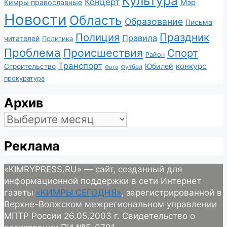
Культура
Концерт
Мэр
Кимры православные
Новости
Область
Образование
Письма
Полиция
Праздник
Правила
читателей
Политика
Проблема
Происшествия
Спорт
Район
Транспорт
конкурс
Юбилей
Строительство
Футбол
Фото
прокуратура
Архив
Архив
Реклама
«KIMRYPRESS.RU» — сайт, созданный для
информационной поддержки в сети Интернет
газеты
«КИМРЫ СЕГОДНЯ»
, зарегистрированной в
Верхне-Волжском межрегиональном управлении
МПТР России 26.05.2003 г. Свидетельство о