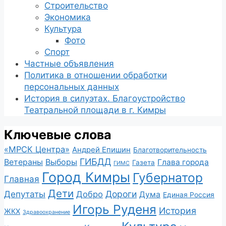
Строительство
Экономика
Культура
Фото
Спорт
Частные объявления
Политика в отношении обработки
персональных данных
История в силуэтах. Благоустройство
Театральной площади в г. Кимры
Ключевые слова
«МРСК Центра»
Андрей Епишин
Благотворительность
ГИБДД
Ветераны
Выборы
Глава города
Газета
ГИМС
Город Кимры
Губернатор
Главная
Дети
Депутаты
Дороги
Добро
Дума
Единая Россия
Игорь Руденя
История
ЖКХ
Здравоохранение